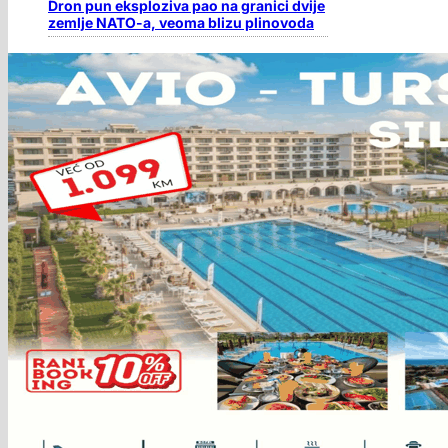
Dron pun eksploziva pao na granici dvije
zemlje NATO-a, veoma blizu plinovoda