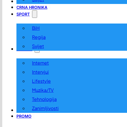
LOKALNO
CRNA HRONIKA
SPORT
BiH
Regija
Svijet
ZABAVA
Internet
Intervjui
Lifestyle
Muzika/TV
Tehnologija
Zanimljivosti
OGLASI I KONKURSI
PROMO