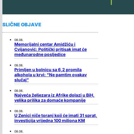
SLIČNE OBJAVE
08.08.
Memorijalni centar Amidžiću i
Cvijanović: Politički pritisak imat će
međunarodne posljedice
08.08.
Primljen u bolnicu sa 6,2 promila
alkohola u krvi: “Ne pamtim ovakav
slučaj”
08.08.
Najveća željezara iz Afrike dolazi u BiH,
velika prilika za domaće kompanije
08.08.
U Zenici niče toranj koji će imati 31 sprat,
investicija vrijedna 100 miliona KM
08.08.