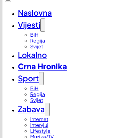
Naslovna
Vijesti
BiH
Regija
Svijet
Lokalno
Crna Hronika
Sport
BiH
Regija
Svijet
Zabava
Internet
Intervjui
Lifestyle
Muzika/TV