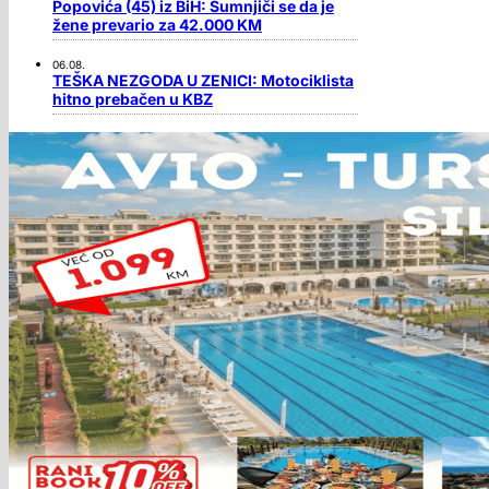
Popovića (45) iz BiH: Sumnjiči se da je
žene prevario za 42.000 KM
06.08.
TEŠKA NEZGODA U ZENICI: Motociklista
hitno prebačen u KBZ