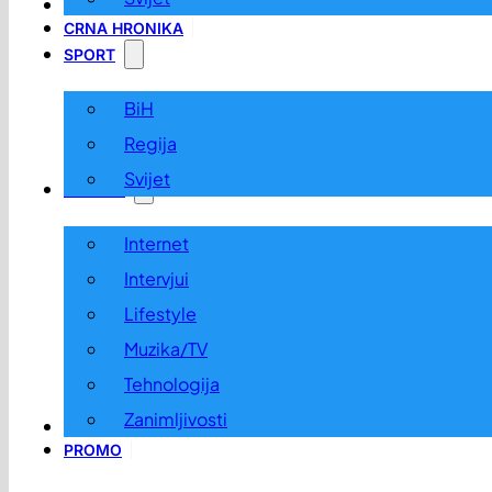
LOKALNO
CRNA HRONIKA
SPORT
BiH
Regija
Svijet
ZABAVA
Internet
Intervjui
Lifestyle
Muzika/TV
Tehnologija
Zanimljivosti
OGLASI I KONKURSI
PROMO