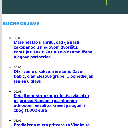
SLIČNE OBJAVE
06.08.
Mare nestao u aprilu, sad ga našli
zakopanog u njegovom dvorištu,
komšije u šoku: Za ubistvo osumnjičena
njegova partnerica
06.08.
Otkrivamo u kakvom je stanju Davor
Dabić, član Elezove grupe: U ponedjeljak
ranjen u glavu
06.08.
Detalji monstruoznog ubistva vlasnika
piljarnica: Namamili ga intimnim
odnosom, vezali za krevet pa ugušili
zbog 11.000 eura
06.08.
Predložena mjera pritvora za Vladimira