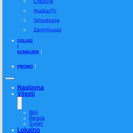
Lifestyle
Muzika/TV
Tehnologija
Zanimljivosti
OGLASI
I
KONKURSI
PROMO
Naslovna
Vijesti
BiH
Regija
Svijet
Lokalno