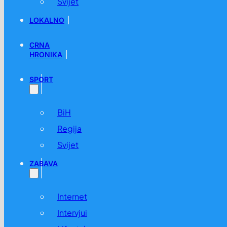
Svijet
LOKALNO
CRNA
HRONIKA
SPORT
BiH
Regija
Svijet
ZABAVA
Internet
Intervjui