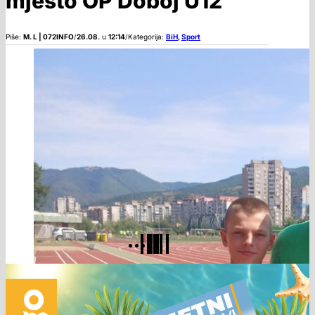
mjesto OP Doboj U12
Piše:
M. L | 072INFO
/
26.08.
u
12:14
/
Kategorija:
BiH
,
Sport