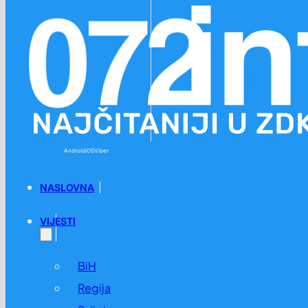
Preskoči na glavni sadržaj
Preskoči na podnožje
Android
iOS
Viber
NASLOVNA
VIJESTI
BiH
Regija