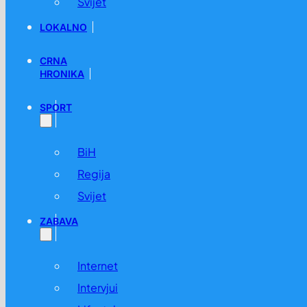
Svijet
LOKALNO
CRNA
HRONIKA
SPORT
BiH
Regija
Svijet
ZABAVA
Internet
Intervjui