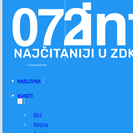
Preskoči na glavni sadržaj
Preskoči na podnožje
Android
iOS
Viber
NASLOVNA
VIJESTI
BiH
Regija