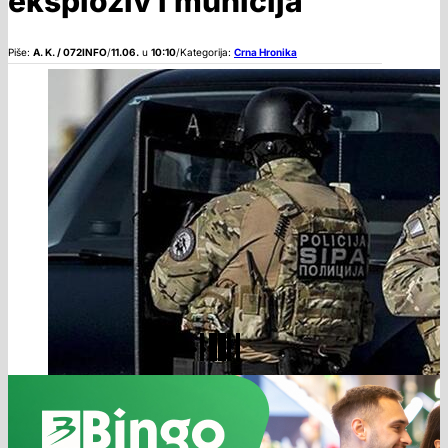
eksploziv i municija
Piše:
A. K. / 072INFO
/
11.06.
u
10:10
/
Kategorija:
Crna Hronika