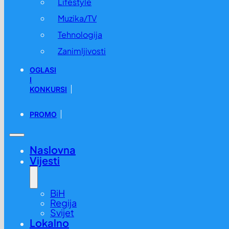
Lifestyle
Muzika/TV
Tehnologija
Zanimljivosti
OGLASI
I
KONKURSI
PROMO
Naslovna
Vijesti
BiH
Regija
Svijet
Lokalno