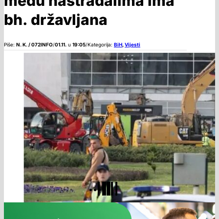
među nastradalima ima
bh. državljana
Piše:
N. K. / 072INFO
/
01.11.
u
19:05
/
Kategorija:
BiH
,
Vijesti