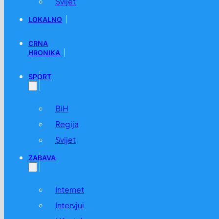
Svijet
LOKALNO
CRNA
HRONIKA
SPORT
BiH
Regija
Svijet
ZABAVA
Internet
Intervjui