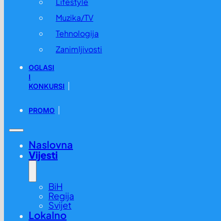
Lifestyle
Muzika/TV
Tehnologija
Zanimljivosti
OGLASI
I
KONKURSI
PROMO
Naslovna
Vijesti
BiH
Regija
Svijet
Lokalno