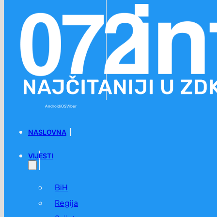
Preskoči na glavni sadržaj
Preskoči na podnožje
Android
iOS
Viber
NASLOVNA
VIJESTI
BiH
Regija