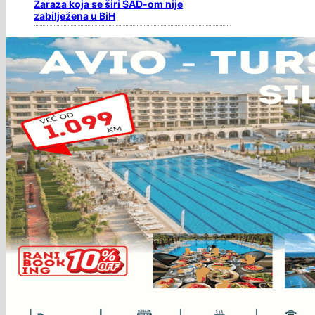
Zaraza koja se širi SAD-om nije
zabilježena u BiH