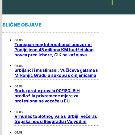
SLIČNE OBJAVE
06.08.
Transparency International upozorio:
Podijeljeno 45 miliona KM budžetskog
novca pred izbore, CIK ne kažnjava
06.08.
Srbijanci i muslimani: Vučićeva galama u
Mrkonjić Gradu u sukobu s činjenicama
06.08.
Borba protiv pravila 90/180: BiH
predložila privremene mjere za
profesionalne vozače u EU
06.08.
Vrhunac toplotnog vala u Srbiji, večeras
tropska noć u Beogradu i Vojvodini
06.08.