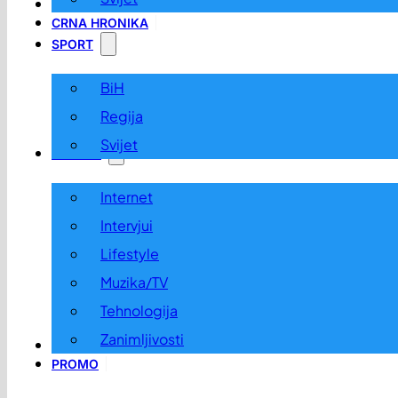
LOKALNO
CRNA HRONIKA
SPORT
BiH
Regija
Svijet
ZABAVA
Internet
Intervjui
Lifestyle
Muzika/TV
Tehnologija
Zanimljivosti
OGLASI I KONKURSI
PROMO