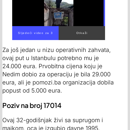
Sljedeći video za 1
Otkaži
Za još jedan u nizu operativnih zahvata,
ovaj put u Istanbulu potrebno mu je
24.000 eura. Prvobitna cijena koju je
Nedim dobio za operaciju je bila 29.000
eura, ali je pomozi.ba organizacija dobila
popust od 5.000 eura.
Poziv na broj 17014
Ovaj 32-godišnjak živi sa suprugom i
majkom, oca je izgubio davne 1995.