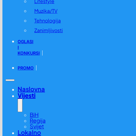
Lifestyle
Muzika/TV
Tehnologija
Zanimljivosti
OGLASI
I
KONKURSI
PROMO
Naslovna
Vijesti
BiH
Regija
Svijet
Lokalno