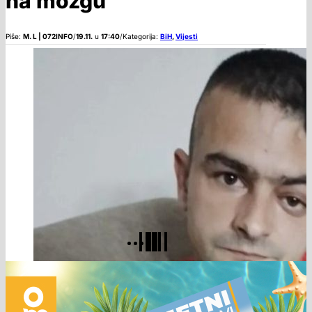
na mozgu
Piše:
M. L | 072INFO
/
19.11.
u
17:40
/
Kategorija:
BiH
,
Vijesti