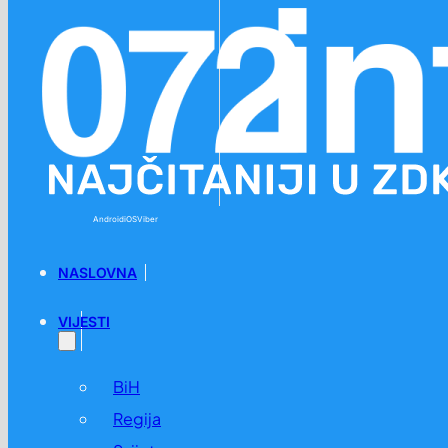
Preskoči na glavni sadržaj
Preskoči na podnožje
Android
iOS
Viber
NASLOVNA
VIJESTI
BiH
Regija