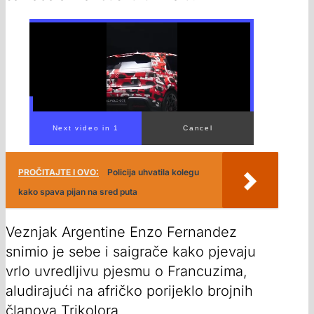
PROČITAJTE I OVO:
Policija uhvatila kolegu
kako spava pijan na sred puta
Veznjak Argentine Enzo Fernandez
snimio je sebe i saigrače kako pjevaju
vrlo uvredljivu pjesmu o Francuzima,
aludirajući na afričko porijeklo brojnih
članova Trikolora.