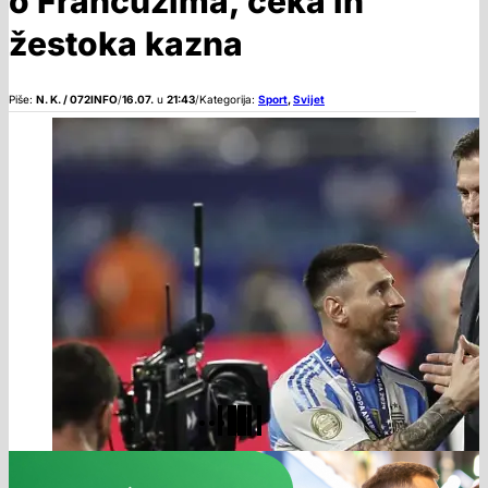
o Francuzima, čeka ih
žestoka kazna
Piše:
N. K. / 072INFO
/
16.07.
u
21:43
/
Kategorija:
Sport
,
Svijet