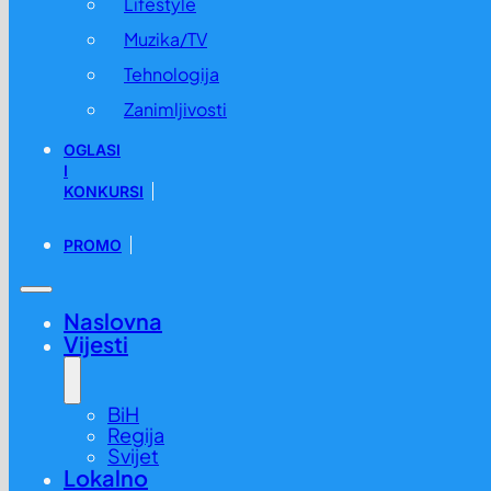
Lifestyle
Muzika/TV
Tehnologija
Zanimljivosti
OGLASI
I
KONKURSI
PROMO
Naslovna
Vijesti
BiH
Regija
Svijet
Lokalno