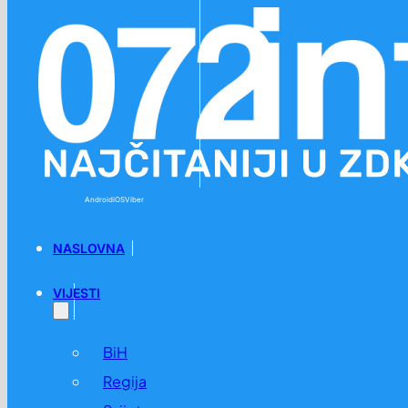
Preskoči na glavni sadržaj
Preskoči na podnožje
Android
iOS
Viber
NASLOVNA
VIJESTI
BiH
Regija