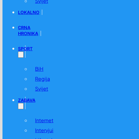
Svijet
LOKALNO
CRNA
HRONIKA
SPORT
BiH
Regija
Svijet
ZABAVA
Internet
Intervjui