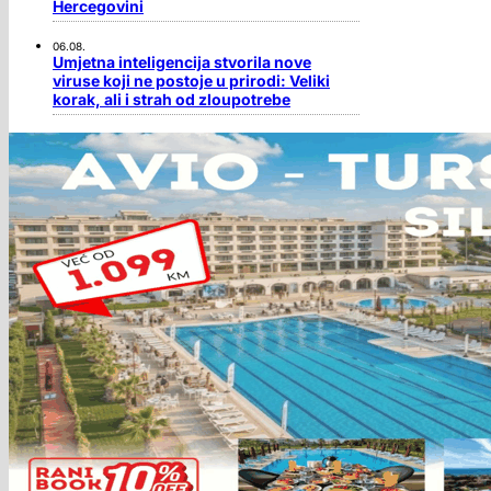
Hercegovini
06.08.
Umjetna inteligencija stvorila nove
viruse koji ne postoje u prirodi: Veliki
korak, ali i strah od zloupotrebe