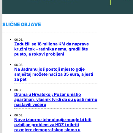
SLIČNE OBJAVE
06.08.
Zadužili se 18 miliona KM da naprave
kružni tok – radnika nema, gradilište
pusto, a rokovi probijeni
06.08.
Na Jadranu još postoji mjesto gdje
smještaj možete naći za 35 eura, a jesti
za pet
06.08.
Drama u Hrvatskoj: Požar uništio
apartman, vlasnik tvrdi da su gosti mirno
nastavili večeru
06.08.
Nove izborne tehnologije mogle bi biti
ozbiljan problem za HDZ i otkriti
razmjere demografskog sloma u