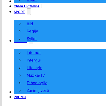
LOKALNO
CRNA HRONIKA
SPORT
BiH
Regija
Svijet
ZABAVA
Internet
Intervjui
Lifestyle
Muzika/TV
Tehnologija
Zanimljivosti
OGLASI I KONKURSI
PROMO