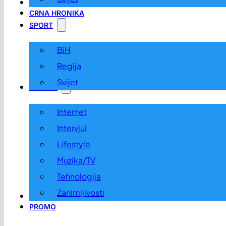
LOKALNO
CRNA HRONIKA
SPORT
BiH
Regija
Svijet
ZABAVA
Internet
Intervjui
Lifestyle
Muzika/TV
Tehnologija
Zanimljivosti
OGLASI I KONKURSI
PROMO