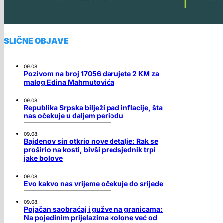
SLIČNE OBJAVE
09.08.
Pozivom na broj 17056 darujete 2 KM za
malog Edina Mahmutovića
09.08.
Republika Srpska bilježi pad inflacije, šta
nas očekuje u daljem periodu
09.08.
Bajdenov sin otkrio nove detalje: Rak se
proširio na kosti, bivši predsjednik trpi
jake bolove
09.08.
Evo kakvo nas vrijeme očekuje do srijede
09.08.
Pojačan saobraćaj i gužve na granicama:
Na pojedinim prijelazima kolone već od