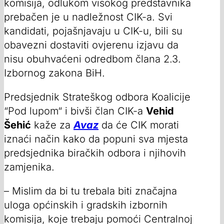
komisija, odlukom visokog predstavnika
prebačen je u nadležnost CIK-a. Svi
kandidati, pojašnjavaju u CIK-u, bili su
obavezni dostaviti ovjerenu izjavu da
nisu obuhvaćeni odredbom člana 2.3.
Izbornog zakona BiH.
Predsjednik Strateškog odbora Koalicije
“Pod lupom“ i bivši član CIK-a
Vehid
Šehić
kaže za
Avaz
da će CIK morati
iznaći način kako da popuni sva mjesta
predsjednika biračkih odbora i njihovih
zamjenika.
– Mislim da bi tu trebala biti značajna
uloga općinskih i gradskih izbornih
komisija, koje trebaju pomoći Centralnoj