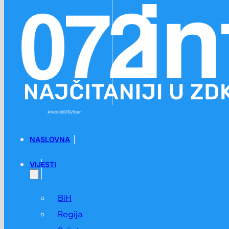
Preskoči na glavni sadržaj
Preskoči na podnožje
Android
iOS
Viber
NASLOVNA
VIJESTI
BiH
Regija