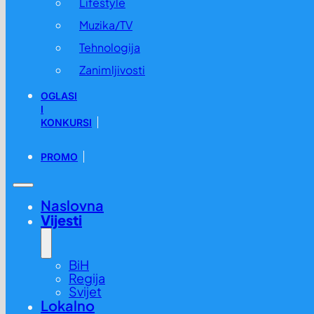
Lifestyle
Muzika/TV
Tehnologija
Zanimljivosti
OGLASI
I
KONKURSI
PROMO
Naslovna
Vijesti
BiH
Regija
Svijet
Lokalno