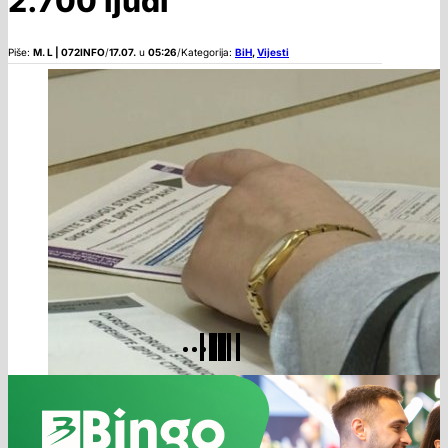
2.700 ljudi
Piše:
M. L | 072INFO
/
17.07.
u
05:26
/
Kategorija:
BiH
,
Vijesti