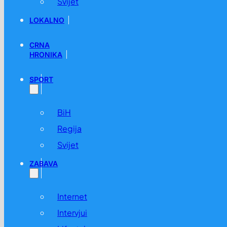
Svijet
LOKALNO
CRNA
HRONIKA
SPORT
BiH
Regija
Svijet
ZABAVA
Internet
Intervjui