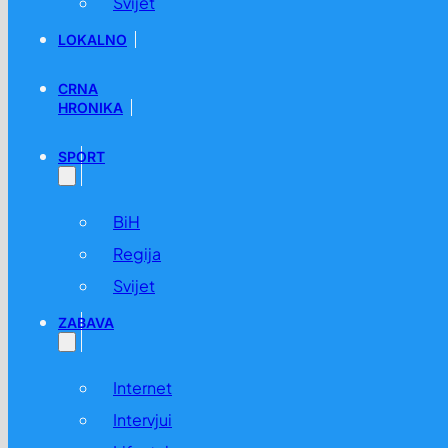
Svijet
LOKALNO
CRNA
HRONIKA
SPORT
BiH
Regija
Svijet
ZABAVA
Internet
Intervjui