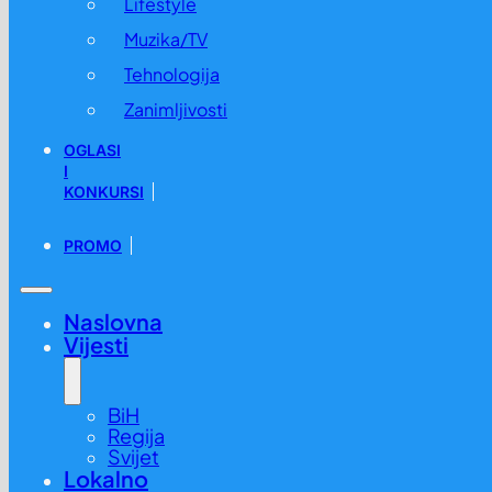
Lifestyle
Muzika/TV
Tehnologija
Zanimljivosti
OGLASI
I
KONKURSI
PROMO
Naslovna
Vijesti
BiH
Regija
Svijet
Lokalno