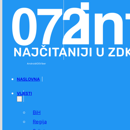
Preskoči na glavni sadržaj
Preskoči na podnožje
Android
iOS
Viber
NASLOVNA
VIJESTI
BiH
Regija