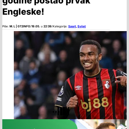
godine postao prvak
Engleske!
Piše:
M. L | 072INFO
/
19.05.
u
22:39
/
Kategorija:
Sport
,
Svijet