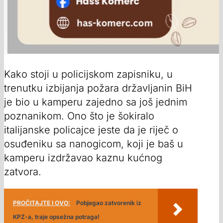
Kako stoji u policijskom zapisniku, u
trenutku izbijanja požara državljanin BiH
je bio u kamperu zajedno sa još jednim
poznanikom. Ono što je šokiralo
italijanske policajce jeste da je riječ o
osuđeniku sa nanogicom, koji je baš u
kamperu izdržavao kaznu kućnog
zatvora.
PROČITAJTE I OVO:
Pobjegao zatvorenik iz
KPZ-a, traje opsežna potraga!