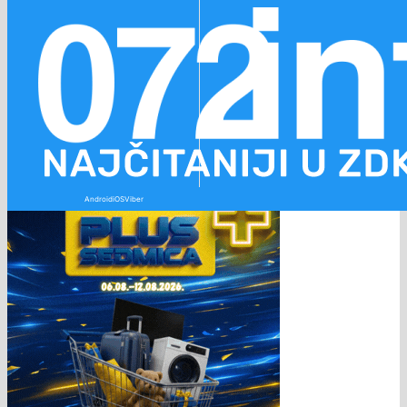
Preskoči na glavni sadržaj
Preskoči na podnožje
Android
iOS
Viber