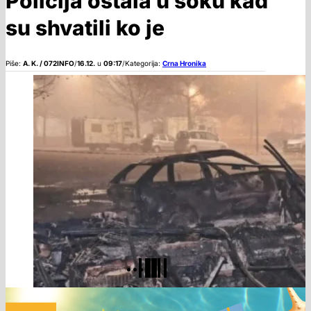
Policija ostala u šoku kad
su shvatili ko je
Piše:
A. K. / 072INFO
/
16.12.
u
09:17
/
Kategorija:
Crna Hronika