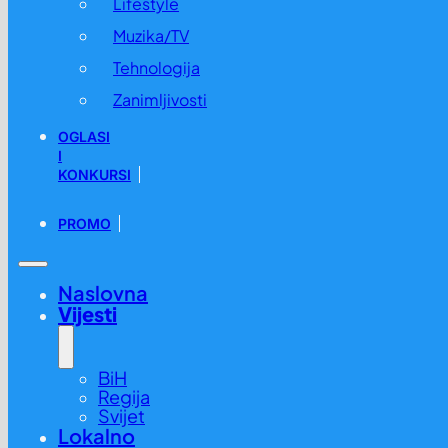
Lifestyle
Muzika/TV
Tehnologija
Zanimljivosti
OGLASI
I
KONKURSI
PROMO
Naslovna
Vijesti
BiH
Regija
Svijet
Lokalno