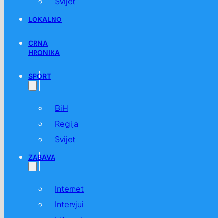
Svijet
LOKALNO
CRNA
HRONIKA
SPORT
BiH
Regija
Svijet
ZABAVA
Internet
Intervjui