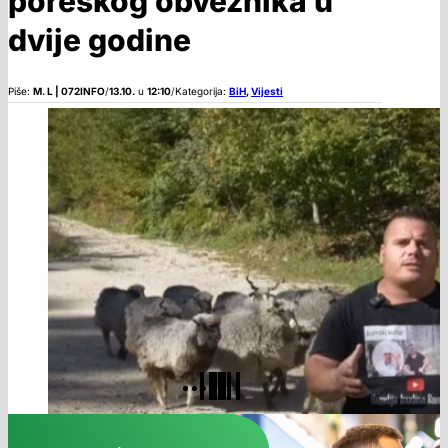
poreskog obveznika u
dvije godine
Piše:
M. L | 072INFO
/
13.10.
u
12:10
/
Kategorija:
BiH
,
Vijesti