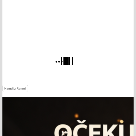
Hamdija Ramulj