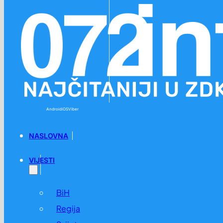
Preskoči na glavni sadržaj
Preskoči na podnožje
Android
iOS
Viber
NASLOVNA
VIJESTI
BiH
Regija