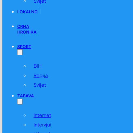
Svijet
LOKALNO
CRNA
HRONIKA
SPORT
BiH
Regija
Svijet
ZABAVA
Internet
Intervjui