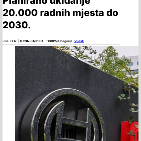
Planirano ukidanje
20.000 radnih mjesta do
2030.
Piše:
H. N. | 072INFO
/
31.01.
u
18:02
/
Kategorija:
Vijesti