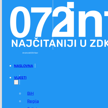
Preskoči na glavni sadržaj
Preskoči na podnožje
Android
iOS
Viber
NASLOVNA
VIJESTI
BiH
Regija