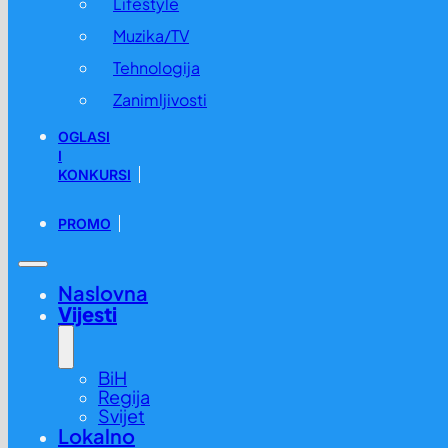
Lifestyle
Muzika/TV
Tehnologija
Zanimljivosti
OGLASI
I
KONKURSI
PROMO
Naslovna
Vijesti
BiH
Regija
Svijet
Lokalno