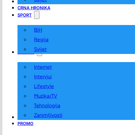
LOKALNO
CRNA HRONIKA
SPORT
BiH
Regija
Svijet
ZABAVA
Internet
Intervjui
Lifestyle
Muzika/TV
Tehnologija
Zanimljivosti
OGLASI I KONKURSI
PROMO