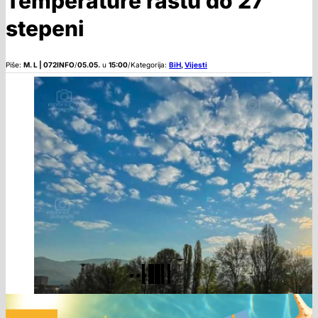
Temperature rastu do 27
stepeni
Piše:
M. L | 072INFO
/
05.05.
u
15:00
/
Kategorija:
BiH
,
Vijesti