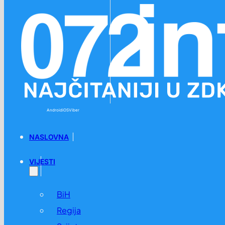
Preskoči na glavni sadržaj
Preskoči na podnožje
Android
iOS
Viber
NASLOVNA
VIJESTI
BiH
Regija