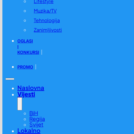
Lifestyle
Muzika/TV
Tehnologija
Zanimljivosti
OGLASI
I
KONKURSI
PROMO
Naslovna
Vijesti
BiH
Regija
Svijet
Lokalno