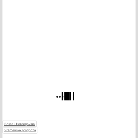
Bosna i Hercegovina
Vremenska prognoza