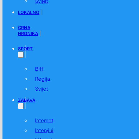
Svijet
LOKALNO
CRNA
HRONIKA
SPORT
BiH
Regija
Svijet
ZABAVA
Internet
Intervjui