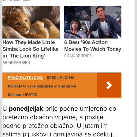
PROČITAJTE I OVO:
SPECIJALCI NA
NOGAMA: Jake policijske snage širom
Mostara! (FOTO)
U
ponedjeljak
prije podne umjereno do
pretežno oblačno vrijeme, a poslije
podne pretežno oblačno. U jutarnjim
satima pljuskovi i grmljavina se očekuju