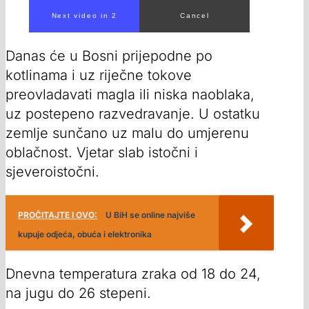
Danas će u Bosni prijepodne po
kotlinama i uz riječne tokove
preovladavati magla ili niska naoblaka,
uz postepeno razvedravanje. U ostatku
zemlje sunčano uz malu do umjerenu
oblačnost. Vjetar slab istočni i
sjeveroistočni.
PROČITAJTE I OVO:
U BiH se online najviše
kupuje odjeća, obuća i elektronika
Dnevna temperatura zraka od 18 do 24,
na jugu do 26 stepeni.