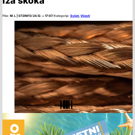
iza skoka
Piše:
M. L | 072INFO
/
24.12.
u
17:07
/
Kategorija:
Svijet
,
Vijesti