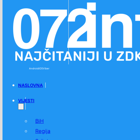
Preskoči na glavni sadržaj
Preskoči na podnožje
Android
iOS
Viber
NASLOVNA
VIJESTI
BiH
Regija