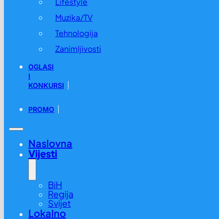
Lifestyle
Muzika/TV
Tehnologija
Zanimljivosti
OGLASI
I
KONKURSI
PROMO
Naslovna
Vijesti
BiH
Regija
Svijet
Lokalno