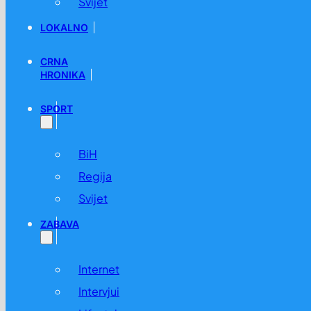
Svijet
LOKALNO
CRNA
HRONIKA
SPORT
BiH
Regija
Svijet
ZABAVA
Internet
Intervjui