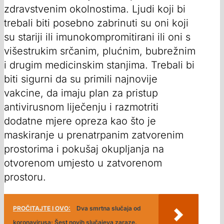
zdravstvenim okolnostima. Ljudi koji bi
trebali biti posebno zabrinuti su oni koji
su stariji ili imunokompromitirani ili oni s
višestrukim srčanim, plućnim, bubrežnim
i drugim medicinskim stanjima. Trebali bi
biti sigurni da su primili najnovije
vakcine, da imaju plan za pristup
antivirusnom liječenju i razmotriti
dodatne mjere opreza kao što je
maskiranje u prenatrpanim zatvorenim
prostorima i pokušaj okupljanja na
otvorenom umjesto u zatvorenom
prostoru.
PROČITAJTE I OVO:
Dva smrtna slučaja od
koronavirusa; Šest novih slučajeva zaraze.