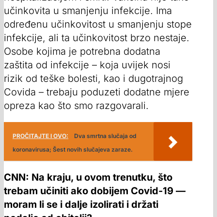
učinkovita u smanjenju infekcije. Ima
određenu učinkovitost u smanjenju stope
infekcije, ali ta učinkovitost brzo nestaje.
Osobe kojima je potrebna dodatna
zaštita od infekcije – koja uvijek nosi
rizik od teške bolesti, kao i dugotrajnog
Covida – trebaju poduzeti dodatne mjere
opreza kao što smo razgovarali.
PROČITAJTE I OVO:
Dva smrtna slučaja od
koronavirusa; Šest novih slučajeva zaraze.
CNN: Na kraju, u ovom trenutku, što
trebam učiniti ako dobijem Covid-19 —
moram li se i dalje izolirati i držati