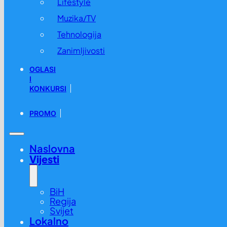
Lifestyle
Muzika/TV
Tehnologija
Zanimljivosti
OGLASI
I
KONKURSI
PROMO
Naslovna
Vijesti
BiH
Regija
Svijet
Lokalno