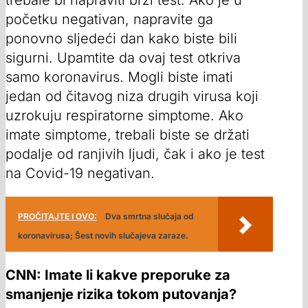
trebale bi napraviti brzi test. Ako je u
početku negativan, napravite ga
ponovno sljedeći dan kako biste bili
sigurni. Upamtite da ovaj test otkriva
samo koronavirus. Mogli biste imati
jedan od čitavog niza drugih virusa koji
uzrokuju respiratorne simptome. Ako
imate simptome, trebali biste se držati
podalje od ranjivih ljudi, čak i ako je test
na Covid-19 negativan.
PROČITAJTE I OVO:
Dva smrtna slučaja od
koronavirusa; Šest novih slučajeva zaraze.
CNN: Imate li kakve preporuke za
smanjenje rizika tokom putovanja?