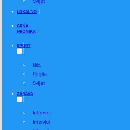
Svijet
LOKALNO
CRNA
HRONIKA
SPORT
BiH
Regija
Svijet
ZABAVA
Internet
Intervjui