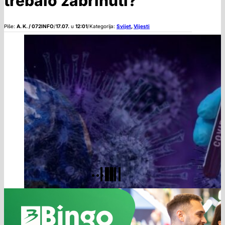
trebalo zabrinuti?
Piše:
A. K. / 072INFO
/
17.07.
u
12:01
/
Kategorija:
Svijet
,
Vijesti