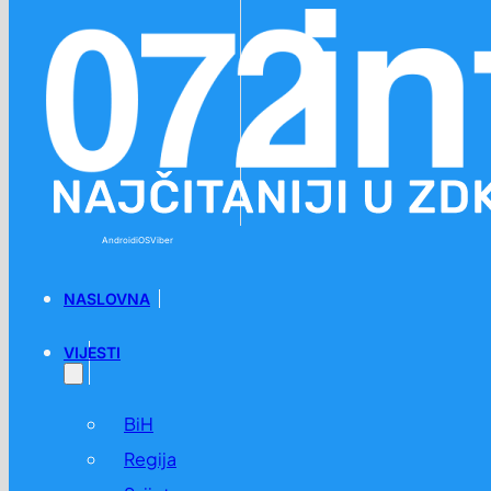
Preskoči na glavni sadržaj
Preskoči na podnožje
Android
iOS
Viber
NASLOVNA
VIJESTI
BiH
Regija