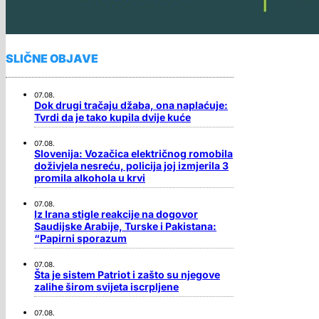
SLIČNE OBJAVE
07.08.
Dok drugi tračaju džaba, ona naplaćuje:
Tvrdi da je tako kupila dvije kuće
07.08.
Slovenija: Vozačica električnog romobila
doživjela nesreću, policija joj izmjerila 3
promila alkohola u krvi
07.08.
Iz Irana stigle reakcije na dogovor
Saudijske Arabije, Turske i Pakistana:
“Papirni sporazum
07.08.
Šta je sistem Patriot i zašto su njegove
zalihe širom svijeta iscrpljene
07.08.