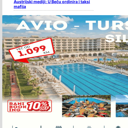
Austrijski mediji: U Beču ordinira i taksi
mafija