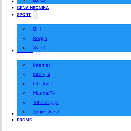
LOKALNO
CRNA HRONIKA
SPORT
BiH
Regija
Svijet
ZABAVA
Internet
Intervjui
Lifestyle
Muzika/TV
Tehnologija
Zanimljivosti
OGLASI I KONKURSI
PROMO