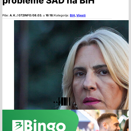
probleme SAD na BiH
Piše:
A. K. / 072INFO
/
08.03.
u
16:18
/
Kategorija:
BiH
,
Vijesti