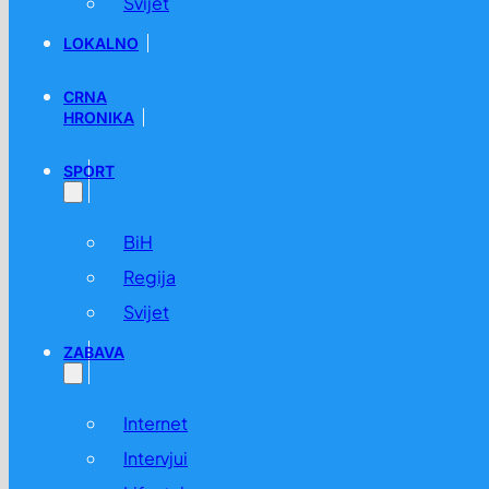
Svijet
LOKALNO
CRNA
HRONIKA
SPORT
BiH
Regija
Svijet
ZABAVA
Internet
Intervjui