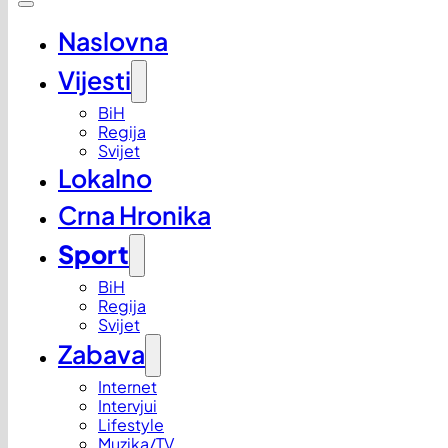
Naslovna
Vijesti
BiH
Regija
Svijet
Lokalno
Crna Hronika
Sport
BiH
Regija
Svijet
Zabava
Internet
Intervjui
Lifestyle
Muzika/TV