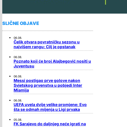
SLIČNE OBJAVE
06.08.
Čelik otvara povratničku sezonu u
najvišem rangu: Cilj je opstanak
06.08.
Poznato koji će broj Alajbegović nositi u
Juventusu
06.08.
Messi postigao prve golove nakon
Svjetskog prvenstva u pobjedi Inter
Miamija
06.08.
UEFA uvela dvije velike promjene: Evo
šta se odmah mijenja u Ligi prvaka
05.08.
FK Sarajevo do daljnjeg neće igrati na