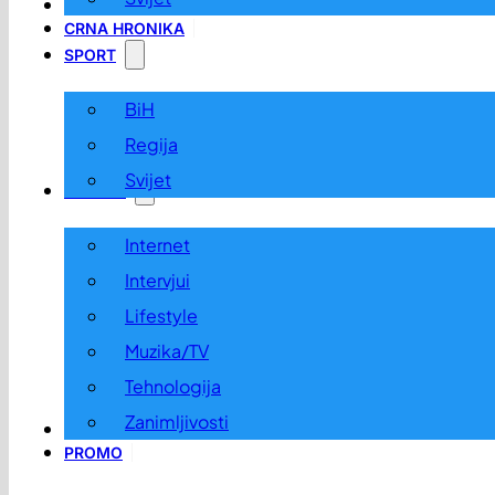
LOKALNO
CRNA HRONIKA
SPORT
BiH
Regija
Svijet
ZABAVA
Internet
Intervjui
Lifestyle
Muzika/TV
Tehnologija
Zanimljivosti
OGLASI I KONKURSI
PROMO