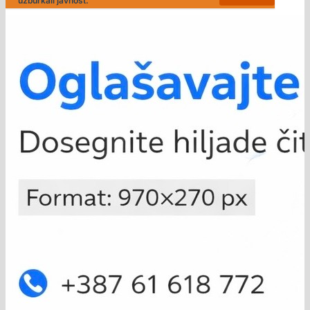
uzburkali javnost."