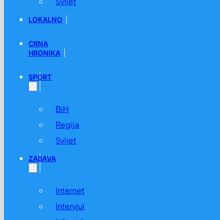
Svijet
LOKALNO
CRNA
HRONIKA
SPORT
BiH
Regija
Svijet
ZABAVA
Internet
Intervjui