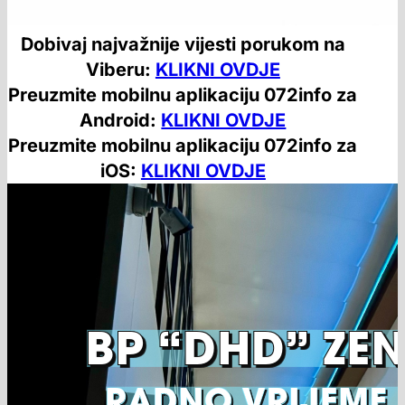
Dobivaj najvažnije vijesti porukom na
Viberu:
KLIKNI OVDJE
Preuzmite mobilnu aplikaciju 072info za
Android:
KLIKNI OVDJE
Preuzmite mobilnu aplikaciju 072info za
iOS:
KLIKNI OVDJE