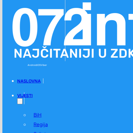
Preskoči na glavni sadržaj
Preskoči na podnožje
Android
iOS
Viber
NASLOVNA
VIJESTI
BiH
Regija