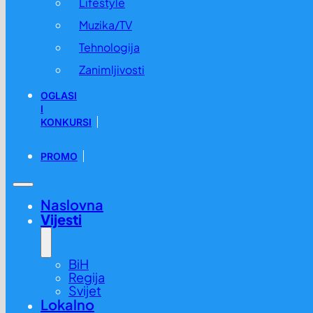
Lifestyle
Muzika/TV
Tehnologija
Zanimljivosti
OGLASI
I
KONKURSI
PROMO
Naslovna
Vijesti
BiH
Regija
Svijet
Lokalno