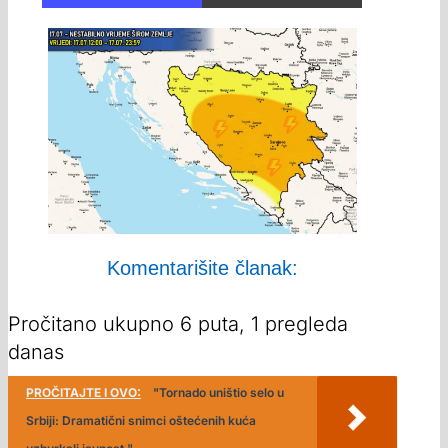
Komentarišite članak:
Pročitano ukupno 6 puta, 1 pregleda
danas
PROČITAJTE I OVO:
"Tornado uništio selo u
Srbiji: Dramatični snimci oštećenih kuća