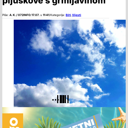
pljuskove s grmljavinom
Piše:
A. K. / 072INFO
/
17.07.
u
11:41
/
Kategorija:
BiH
,
Vijesti