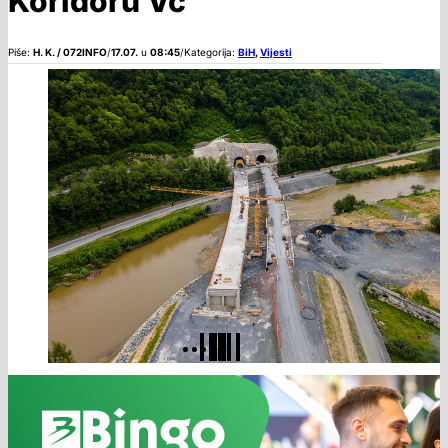
Koridoru Vc
Piše:
H. K. / 072INFO
/
17.07.
u
08:45
/
Kategorija:
BiH
,
Vijesti