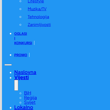
Lifestyle
Muzika/TV
Tehnologija
Zanimljivosti
OGLASI
I
KONKURSI
PROMO
Naslovna
Vijesti
BiH
Regija
Svijet
Lokalno