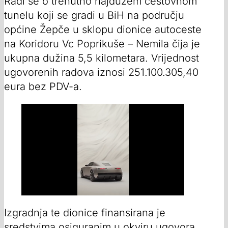
Radi se o trenutno najdužem cestovnom
tunelu koji se gradi u BiH na području
općine Žepče u sklopu dionice autoceste
na Koridoru Vc Poprikuše – Nemila čija je
ukupna dužina 5,5 kilometara. Vrijednost
ugovorenih radova iznosi 251.100.305,40
eura bez PDV-a.
Izgradnja te dionice finansirana je
sredstvima osiguranim u okviru ugovora