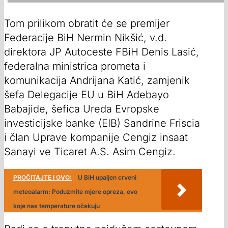
Tom prilikom obratit će se premijer
Federacije BiH Nermin Nikšić, v.d.
direktora JP Autoceste FBiH Denis Lasić,
federalna ministrica prometa i
komunikacija Andrijana Katić, zamjenik
šefa Delegacije EU u BiH Adebayo
Babajide, šefica Ureda Evropske
investicijske banke (EIB) Sandrine Friscia
i član Uprave kompanije Cengiz insaat
Sanayi ve Ticaret A.S. Asim Cengiz.
PROČITAJTE I OVO:
U BiH upaljen crveni
meteoalarm: Poduzmite mjere opreza, evo
koje nas temperature očekuju