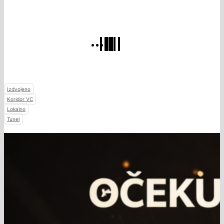
Izdvojeno
Koridor VC
Lokalno
Tunel