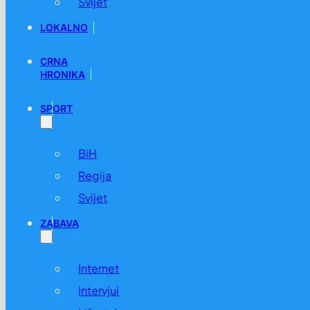
Svijet
LOKALNO
CRNA
HRONIKA
SPORT
BiH
Regija
Svijet
ZABAVA
Internet
Intervjui