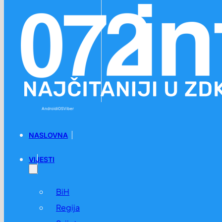
Preskoči na glavni sadržaj
Preskoči na podnožje
Android
iOS
Viber
NASLOVNA
VIJESTI
BiH
Regija