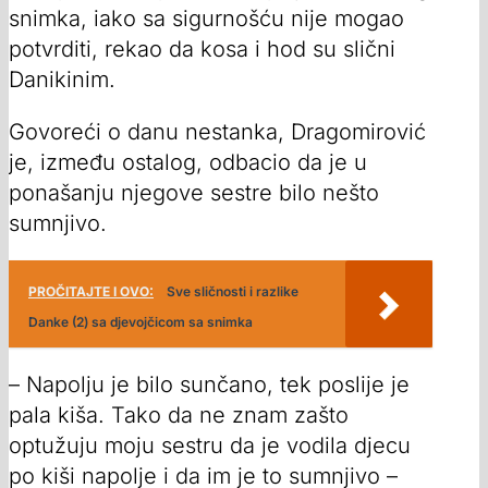
snimka, iako sa sigurnošću nije mogao
potvrditi, rekao da kosa i hod su slični
Danikinim.
Govoreći o danu nestanka, Dragomirović
je, između ostalog, odbacio da je u
ponašanju njegove sestre bilo nešto
sumnjivo.
PROČITAJTE I OVO:
Sve sličnosti i razlike
Danke (2) sa djevojčicom sa snimka
– Napolju je bilo sunčano, tek poslije je
pala kiša. Tako da ne znam zašto
optužuju moju sestru da je vodila djecu
po kiši napolje i da im je to sumnjivo –