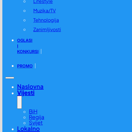
Lifestyle
Muzika/TV
Tehnologija
Zanimljivosti
OGLASI
I
KONKURSI
PROMO
Naslovna
Vijesti
BiH
Regija
Svijet
Lokalno