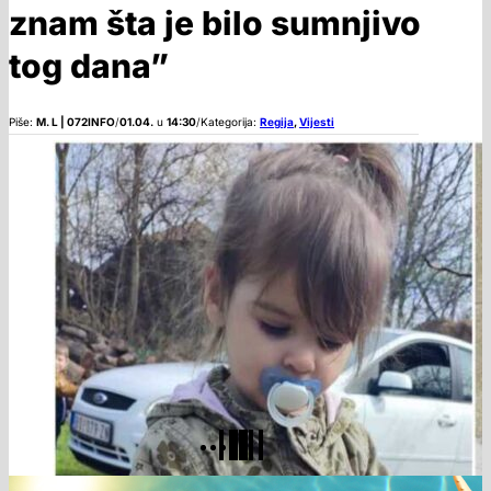
znam šta je bilo sumnjivo
tog dana”
Piše:
M. L | 072INFO
/
01.04.
u
14:30
/
Kategorija:
Regija
,
Vijesti