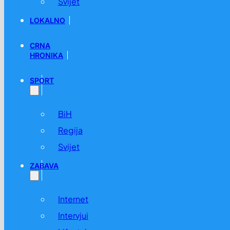
Svijet
LOKALNO
CRNA
HRONIKA
SPORT
BiH
Regija
Svijet
ZABAVA
Internet
Intervjui