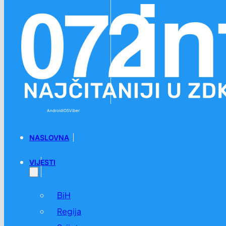
Preskoči na glavni sadržaj
Preskoči na podnožje
Android
iOS
Viber
NASLOVNA
VIJESTI
BiH
Regija