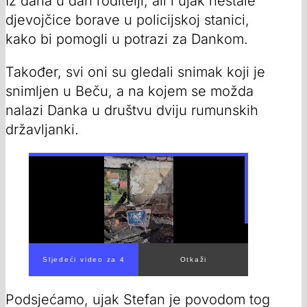
Iz dana u dan roditelji, ali i ujak nestale
djevojčice borave u policijskoj stanici,
kako bi pomogli u potrazi za Dankom.
Također, svi oni su gledali snimak koji je
snimljen u Beču, a na kojem se možda
nalazi Danka u društvu dviju rumunskih
državljanki.
Sljedeći video za 1
Otkaži
Podsjećamo, ujak Stefan je povodom tog