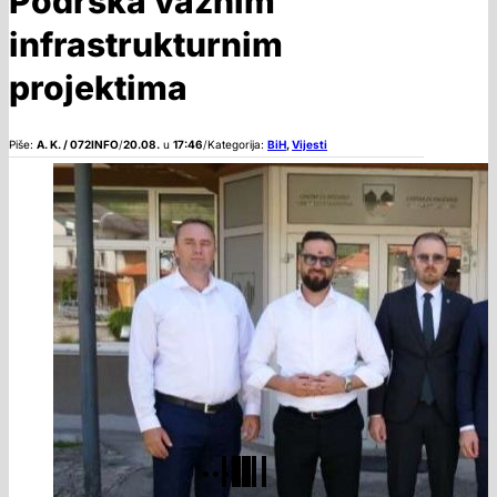
Podrška važnim
infrastrukturnim
projektima
Piše:
A. K. / 072INFO
/
20.08.
u
17:46
/
Kategorija:
BiH
,
Vijesti