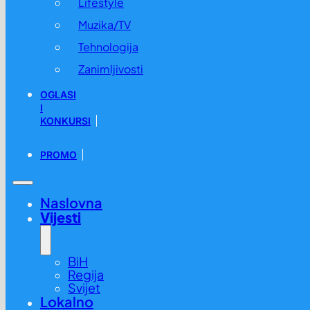
Lifestyle
Muzika/TV
Tehnologija
Zanimljivosti
OGLASI
I
KONKURSI
PROMO
Naslovna
Vijesti
BiH
Regija
Svijet
Lokalno