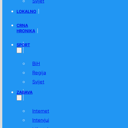
Svijet
LOKALNO
CRNA
HRONIKA
SPORT
BiH
Regija
Svijet
ZABAVA
Internet
Intervjui