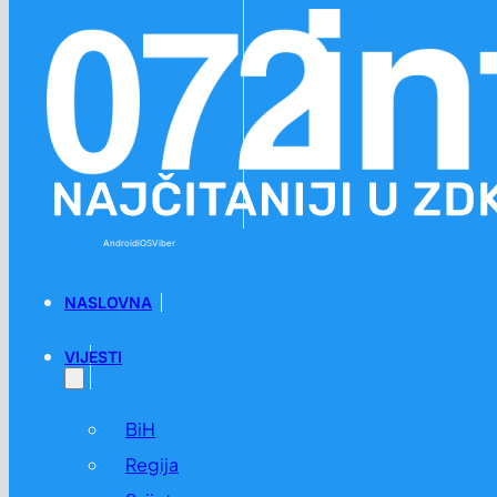
Preskoči na glavni sadržaj
Preskoči na podnožje
Android
iOS
Viber
NASLOVNA
VIJESTI
BiH
Regija