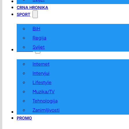
LOKALNO
CRNA HRONIKA
SPORT
BiH
Regija
Svijet
ZABAVA
Internet
Intervjui
Lifestyle
Muzika/TV
Tehnologija
Zanimljivosti
OGLASI I KONKURSI
PROMO