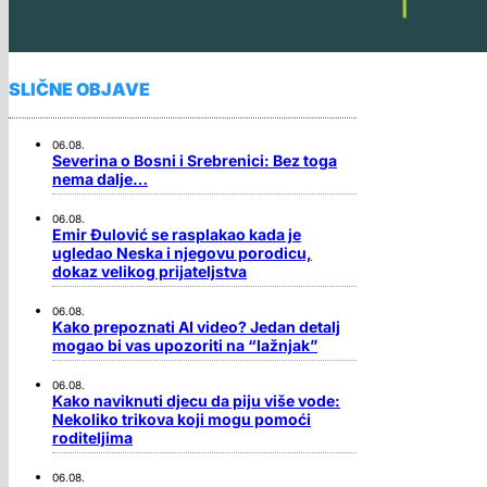
SLIČNE OBJAVE
06.08.
Severina o Bosni i Srebrenici: Bez toga
nema dalje…
06.08.
Emir Đulović se rasplakao kada je
ugledao Neska i njegovu porodicu,
dokaz velikog prijateljstva
06.08.
Kako prepoznati AI video? Jedan detalj
mogao bi vas upozoriti na “lažnjak”
06.08.
Kako naviknuti djecu da piju više vode:
Nekoliko trikova koji mogu pomoći
roditeljima
06.08.