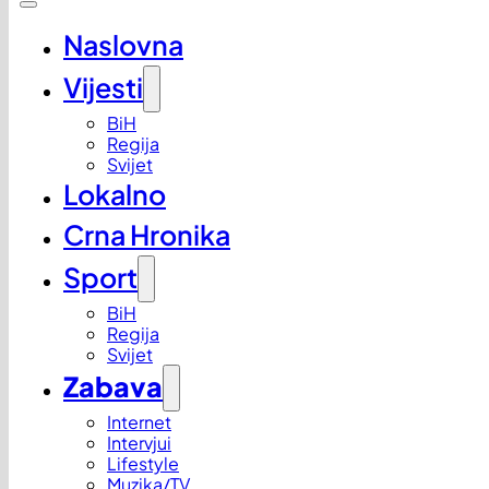
Naslovna
Vijesti
BiH
Regija
Svijet
Lokalno
Crna Hronika
Sport
BiH
Regija
Svijet
Zabava
Internet
Intervjui
Lifestyle
Muzika/TV