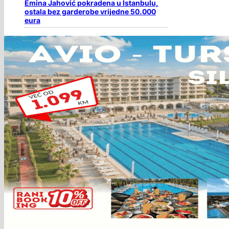
Emina Jahović pokradena u Istanbulu,
ostala bez garderobe vrijedne 50.000
eura