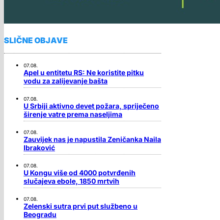
SLIČNE OBJAVE
07.08.
Apel u entitetu RS: Ne koristite pitku
vodu za zalijevanje bašta
07.08.
U Srbiji aktivno devet požara, spriječeno
širenje vatre prema naseljima
07.08.
Zauvijek nas je napustila Zeničanka Naila
Ibraković
07.08.
U Kongu više od 4000 potvrđenih
slučajeva ebole, 1850 mrtvih
07.08.
Zelenski sutra prvi put službeno u
Beogradu