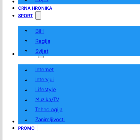
LOKALNO
CRNA HRONIKA
SPORT
BiH
Regija
Svijet
ZABAVA
Internet
Intervjui
Lifestyle
Muzika/TV
Tehnologija
Zanimljivosti
OGLASI I KONKURSI
PROMO