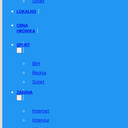
Svijet
LOKALNO
CRNA
HRONIKA
SPORT
BiH
Regija
Svijet
ZABAVA
Internet
Intervjui