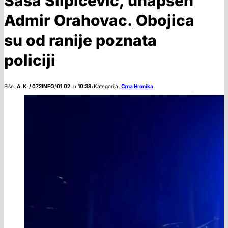
Saša Slipičević, uhapšen
Admir Orahovac. Obojica
su od ranije poznata
policiji
Piše:
A. K. / 072INFO
/
01.02.
u
10:38
/
Kategorija:
Crna Hronika