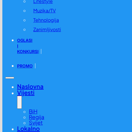
Lifestyle
Muzika/TV
Tehnologija
Zanimljivosti
OGLASI
I
KONKURSI
PROMO
Naslovna
Vijesti
BiH
Regija
Svijet
Lokalno