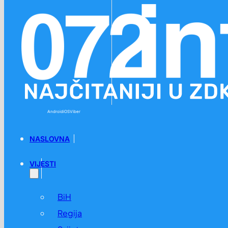
Preskoči na glavni sadržaj
Preskoči na podnožje
Android
iOS
Viber
NASLOVNA
VIJESTI
BiH
Regija