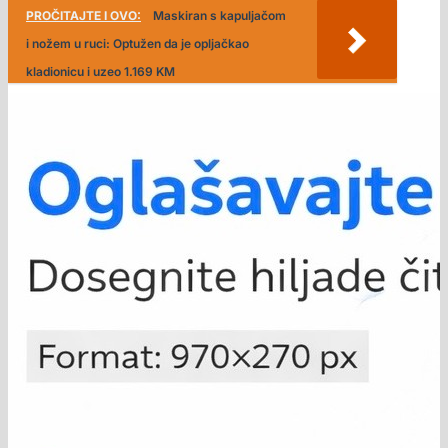
PROČITAJTE I OVO:
Maskiran s kapuljačom
i nožem u ruci: Optužen da je opljačkao
kladionicu i uzeo 1.169 KM