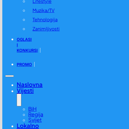
Lifestyle
Muzika/TV
Tehnologija
Zanimljivosti
OGLASI
I
KONKURSI
PROMO
Naslovna
Vijesti
BiH
Regija
Svijet
Lokalno