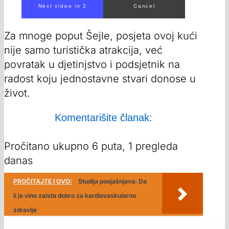
Za mnoge poput Šejle, posjeta ovoj kući
nije samo turistička atrakcija, već
povratak u djetinjstvo i podsjetnik na
radost koju jednostavne stvari donose u
život.
Komentarišite članak:
Pročitano ukupno 6 puta, 1 pregleda
danas
PROČITAJTE I OVO:
Studija poojašnjava: Da
li je vino zaista dobro za kardiovaskularno
zdravlje