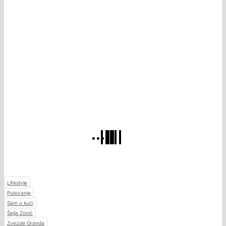
Lifestyle
Putovanje
Sam u kući
Šejla Zonić
Zvezde Granda