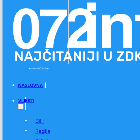
Preskoči na glavni sadržaj
Preskoči na podnožje
Android
iOS
Viber
NASLOVNA
VIJESTI
BiH
Regija