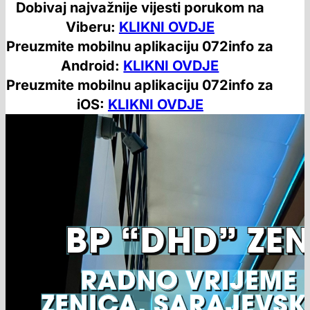
Dobivaj najvažnije vijesti porukom na
Viberu:
KLIKNI OVDJE
Preuzmite mobilnu aplikaciju 072info za
Android:
KLIKNI OVDJE
Preuzmite mobilnu aplikaciju 072info za
iOS:
KLIKNI OVDJE