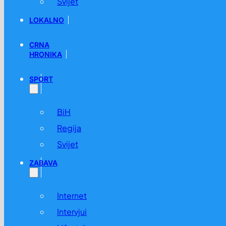
Svijet
LOKALNO
CRNA
HRONIKA
SPORT
BiH
Regija
Svijet
ZABAVA
Internet
Intervjui