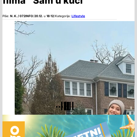
filma “Sam u kući”
Piše:
N. K. / 072INFO
/
20.12.
u
18:12
/
Kategorija:
Lifestyle