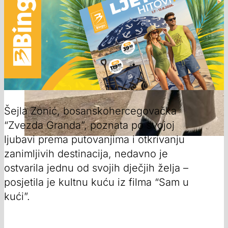
Šejla Zonić, bosanskohercegovačka
“Zvezda Granda”, poznata po svojoj
ljubavi prema putovanjima i otkrivanju
zanimljivih destinacija, nedavno je
ostvarila jednu od svojih dječjih želja –
posjetila je kultnu kuću iz filma “Sam u
kući”.