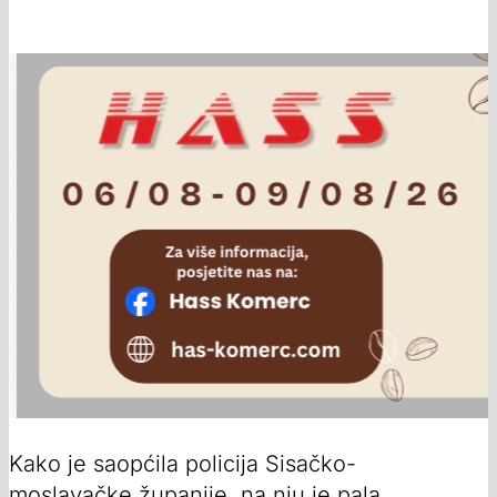
Kako je saopćila policija Sisačko-
moslavačke županije, na nju je pala