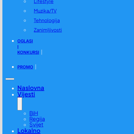
Lifestyle
Muzika/TV
Tehnologija
Zanimljivosti
OGLASI
I
KONKURSI
PROMO
Naslovna
Vijesti
BiH
Regija
Svijet
Lokalno