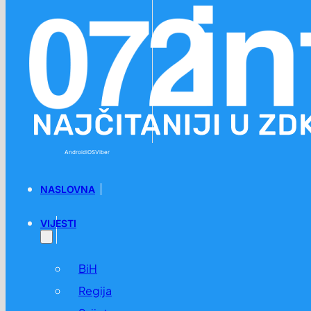
Preskoči na glavni sadržaj
Preskoči na podnožje
Android
iOS
Viber
NASLOVNA
VIJESTI
BiH
Regija