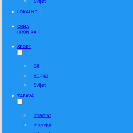
Svijet
LOKALNO
CRNA
HRONIKA
SPORT
BiH
Regija
Svijet
ZABAVA
Internet
Intervjui