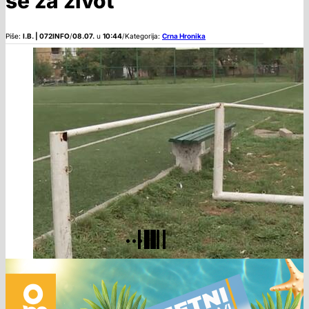
se za život
Piše:
I.B. | 072INFO
/
08.07.
u
10:44
/
Kategorija:
Crna Hronika