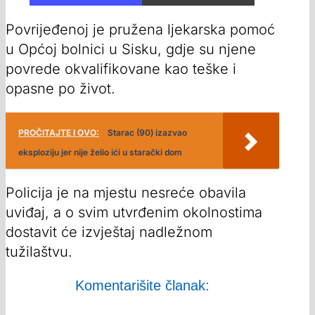
Povrijeđenoj je pružena ljekarska pomoć
u Općoj bolnici u Sisku, gdje su njene
povrede okvalifikovane kao teške i
opasne po život.
PROČITAJTE I OVO:
Starac (90) izazvao
eksploziju jer nije želio ići u starački dom
Policija je na mjestu nesreće obavila
uviđaj, a o svim utvrđenim okolnostima
dostavit će izvještaj nadležnom
tužilaštvu.
Komentarišite članak: