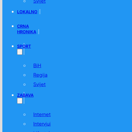
Svijet
LOKALNO
CRNA
HRONIKA
SPORT
BiH
Regija
Svijet
ZABAVA
Internet
Intervjui