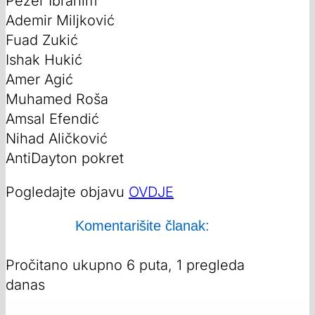
Pezer Ibrahim
Ademir Miljković
Fuad Zukić
Ishak Hukić
Amer Agić
Muhamed Roša
Amsal Efendić
Nihad Aličković
AntiDayton pokret
Pogledajte objavu
OVDJE
Komentarišite članak:
Pročitano ukupno 6 puta, 1 pregleda
danas