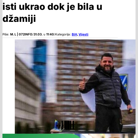
isti ukrao dok je bila u
džamiji
Piše:
M. L | 072INFO
/
31.03.
u
11:40
/
Kategorija:
BiH
,
Vijesti