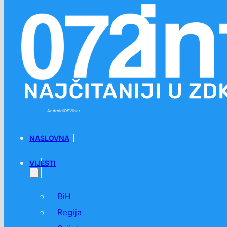
Preskoči na glavni sadržaj
Preskoči na podnožje
Android
iOS
Viber
NASLOVNA
VIJESTI
BiH
Regija