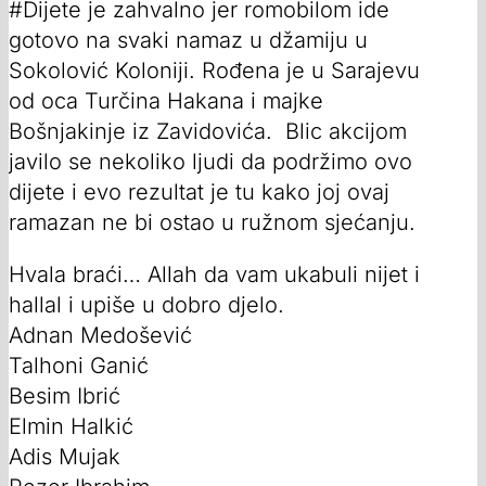
#Dijete je zahvalno jer romobilom ide
gotovo na svaki namaz u džamiju u
Sokolović Koloniji. Rođena je u Sarajevu
od oca Turčina Hakana i majke
Bošnjakinje iz Zavidovića. Blic akcijom
javilo se nekoliko ljudi da podržimo ovo
dijete i evo rezultat je tu kako joj ovaj
ramazan ne bi ostao u ružnom sjećanju.
Hvala braći… Allah da vam ukabuli nijet i
hallal i upiše u dobro djelo.
Adnan Medošević
Talhoni Ganić
Besim Ibrić
Elmin Halkić
Adis Mujak