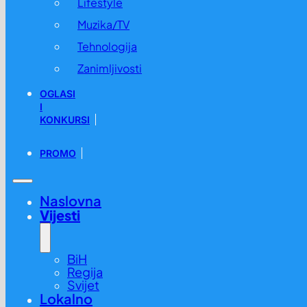
Lifestyle
Muzika/TV
Tehnologija
Zanimljivosti
OGLASI
I
KONKURSI
PROMO
Naslovna
Vijesti
BiH
Regija
Svijet
Lokalno