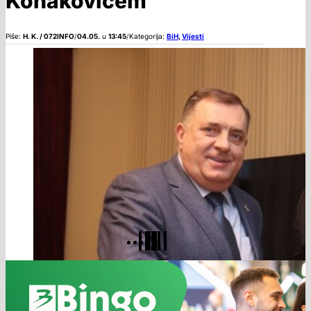
Konakovićem
Piše:
H. K. / 072INFO
/
04.05.
u
13:45
/
Kategorija:
BiH
,
Vijesti