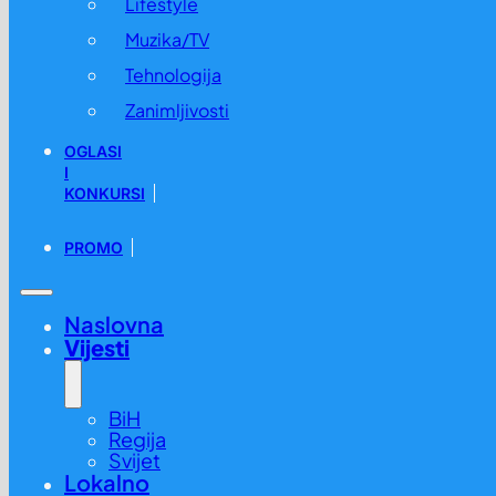
Lifestyle
Muzika/TV
Tehnologija
Zanimljivosti
OGLASI
I
KONKURSI
PROMO
Naslovna
Vijesti
BiH
Regija
Svijet
Lokalno