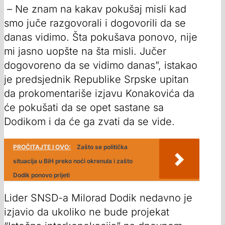
– Ne znam na kakav pokušaj misli kad
smo juče razgovorali i dogovorili da se
danas vidimo. Šta pokušava ponovo, nije
mi jasno uopšte na šta misli. Jučer
dogovoreno da se vidimo danas”, istakao
je predsjednik Republike Srpske upitan
da prokomentariše izjavu Konakovića da
će pokušati da se opet sastane sa
Dodikom i da će ga zvati da se vide.
PROČITAJTE I OVO:
Zašto se politička
situacija u BiH preko noći okrenula i zašto
Dodik ponovo prijeti
Lider SNSD-a Milorad Dodik nedavno je
izjavio da ukoliko ne bude projekat