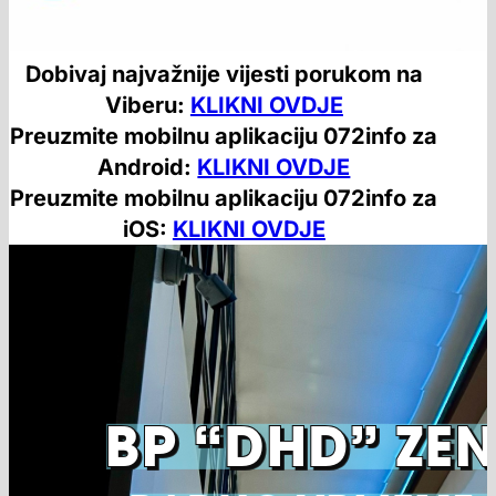
Dobivaj najvažnije vijesti porukom na
Viberu:
KLIKNI OVDJE
Preuzmite mobilnu aplikaciju 072info za
Android:
KLIKNI OVDJE
Preuzmite mobilnu aplikaciju 072info za
iOS:
KLIKNI OVDJE