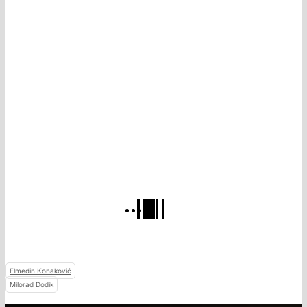
Elmedin Konaković
Milorad Dodik