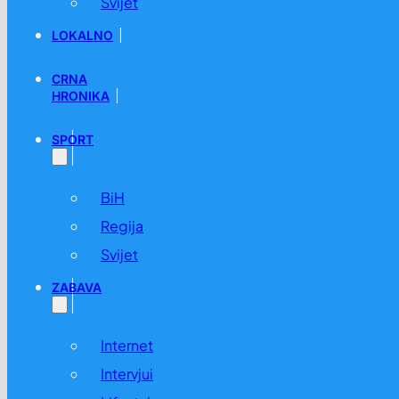
Svijet
LOKALNO
CRNA
HRONIKA
SPORT
BiH
Regija
Svijet
ZABAVA
Internet
Intervjui