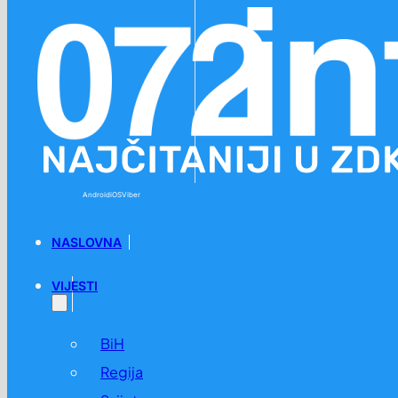
Preskoči na glavni sadržaj
Preskoči na podnožje
Android
iOS
Viber
NASLOVNA
VIJESTI
BiH
Regija