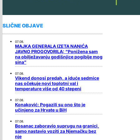
SLIČNE OBJAVE
07.08.
MAJKA GENERALA IZETA NANIĆA
JAVNO PROGOVORILA: “Ponižena sam
na obilježavanju godišnjice pogibije mog
sina”
07.08.
Vikend donosi predah, a iduće sedmice
nas očekuje novi toplotni val i
temperature više od 40 stepeni
07.08.
Konaković: Pogazili su ono što je
učinjeno za Hrvate u BiH
07.08.
Bosanac zaboravio suprugu na granici,
samo nastavio voziti za Njemačku bez
nje