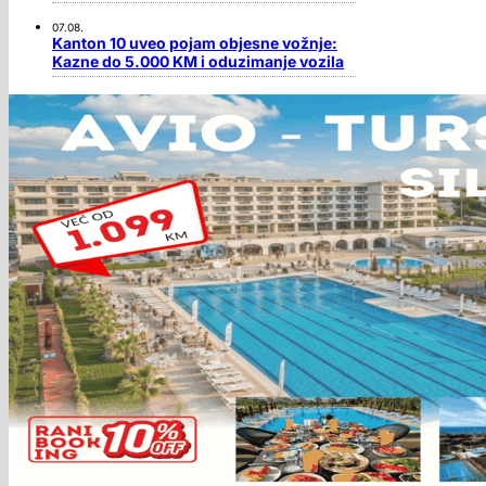
07.08.
Kanton 10 uveo pojam objesne vožnje:
Kazne do 5.000 KM i oduzimanje vozila