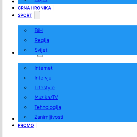
LOKALNO
CRNA HRONIKA
SPORT
BiH
Regija
Svijet
ZABAVA
Internet
Intervjui
Lifestyle
Muzika/TV
Tehnologija
Zanimljivosti
OGLASI I KONKURSI
PROMO