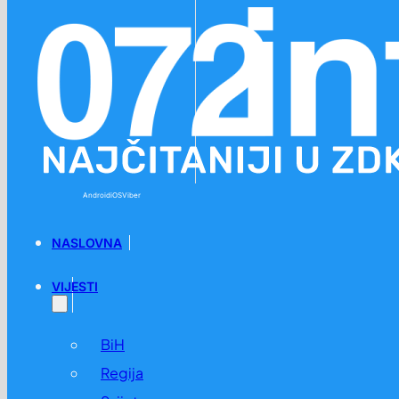
Preskoči na glavni sadržaj
Preskoči na podnožje
Android
iOS
Viber
NASLOVNA
VIJESTI
BiH
Regija