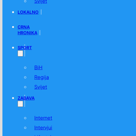
Svijet
LOKALNO
CRNA
HRONIKA
SPORT
BiH
Regija
Svijet
ZABAVA
Internet
Intervjui