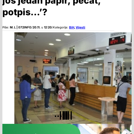
još jedan papir, pečat,
potpis…’?
Piše:
M. L | 072INFO
/
20.11.
u
12:20
/
Kategorija:
BiH
,
Vijesti