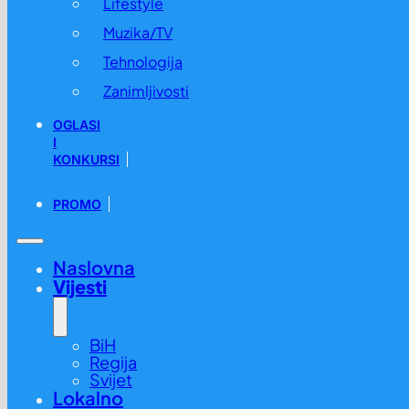
Lifestyle
Muzika/TV
Tehnologija
Zanimljivosti
OGLASI
I
KONKURSI
PROMO
Naslovna
Vijesti
BiH
Regija
Svijet
Lokalno