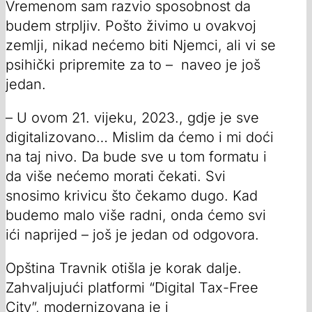
Vremenom sam razvio sposobnost da
budem strpljiv. Pošto živimo u ovakvoj
zemlji, nikad nećemo biti Njemci, ali vi se
psihički pripremite za to – naveo je još
jedan.
– U ovom 21. vijeku, 2023., gdje je sve
digitalizovano… Mislim da ćemo i mi doći
na taj nivo. Da bude sve u tom formatu i
da više nećemo morati čekati. Svi
snosimo krivicu što čekamo dugo. Kad
budemo malo više radni, onda ćemo svi
ići naprijed – još je jedan od odgovora.
Opština Travnik otišla je korak dalje.
Zahvaljujući platformi “Digital Tax-Free
City”, modernizovana je i