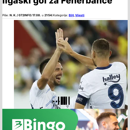
ligaški gol za Fenerbahče
Piše:
N. K. / 072INFO
/
17.08.
u
21:54
/
Kategorija:
BiH
,
Vijesti