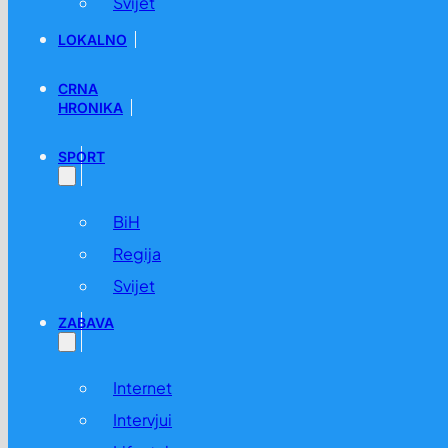
Svijet
LOKALNO
CRNA
HRONIKA
SPORT
BiH
Regija
Svijet
ZABAVA
Internet
Intervjui