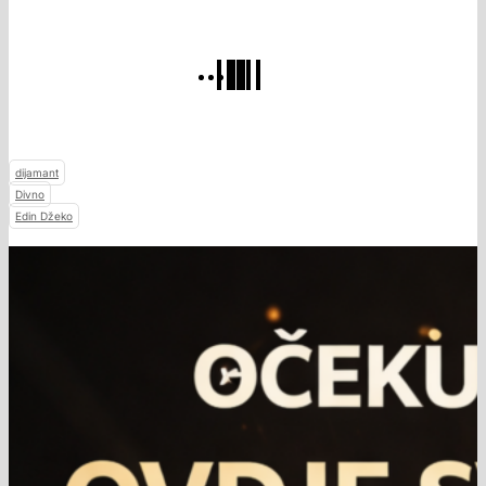
dijamant
Divno
Edin Džeko