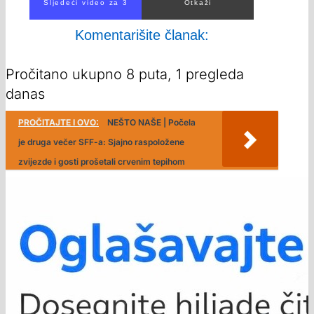
Sljedeći video za 1
Otkaži
Komentarišite članak:
Pročitano ukupno 8 puta, 1 pregleda
danas
PROČITAJTE I OVO:
NEŠTO NAŠE | Počela
je druga večer SFF-a: Sjajno raspoložene
zvijezde i gosti prošetali crvenim tepihom