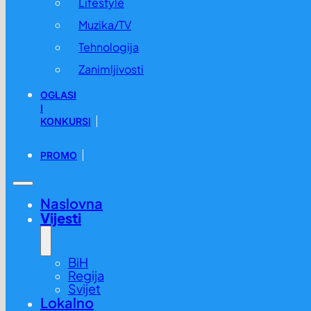
Lifestyle
Muzika/TV
Tehnologija
Zanimljivosti
OGLASI
I
KONKURSI
PROMO
Naslovna
Vijesti
BiH
Regija
Svijet
Lokalno