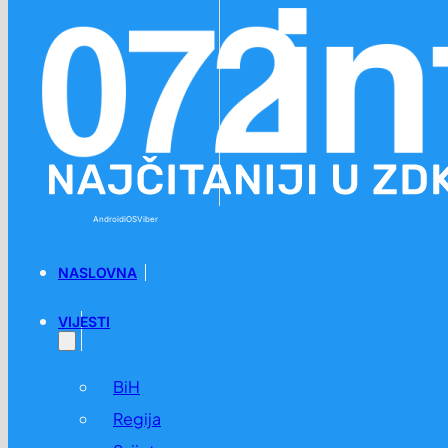
Preskoči na glavni sadržaj
Preskoči na podnožje
Android
iOS
Viber
NASLOVNA
VIJESTI
BiH
Regija