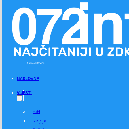
Preskoči na glavni sadržaj
Preskoči na podnožje
Android
iOS
Viber
NASLOVNA
VIJESTI
BiH
Regija