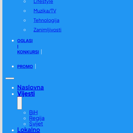
Lifestyle
Muzika/TV
Tehnologija
Zanimljivosti
OGLASI
I
KONKURSI
PROMO
Naslovna
Vijesti
BiH
Regija
Svijet
Lokalno