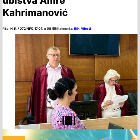
ubistva Amre
Kahrimanović
Piše:
H. K. / 072INFO
/
17.07.
u
08:55
/
Kategorija:
BiH
,
Vijesti