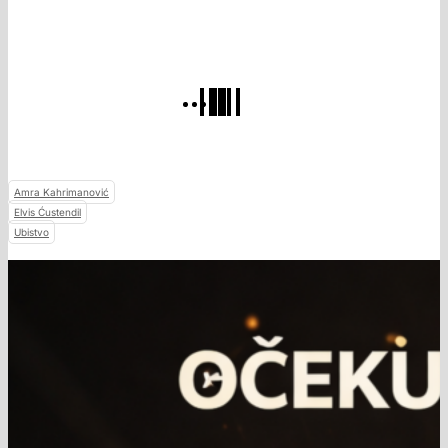
Amra Kahrimanović
Elvis Ćustendil
Ubistvo