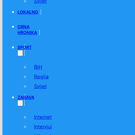
Svijet
LOKALNO
CRNA
HRONIKA
SPORT
BiH
Regija
Svijet
ZABAVA
Internet
Intervjui