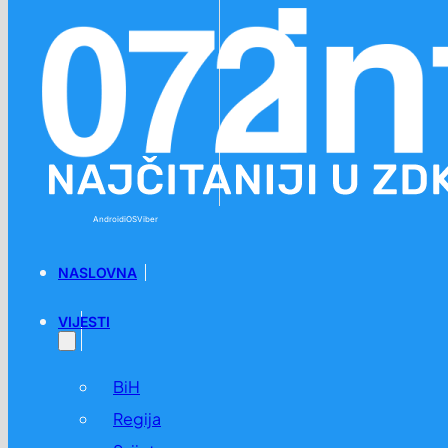
Preskoči na glavni sadržaj
Preskoči na podnožje
Android
iOS
Viber
NASLOVNA
VIJESTI
BiH
Regija