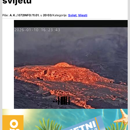
svijetu
Piše:
A. K. / 072INFO
/
11.01.
u
20:03
/
Kategorija:
Svijet
,
Vijesti