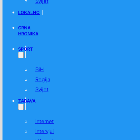
Svijet
LOKALNO
CRNA
HRONIKA
SPORT
BiH
Regija
Svijet
ZABAVA
Internet
Intervjui