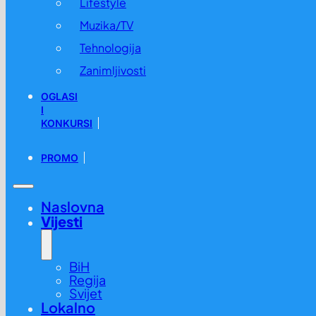
Lifestyle
Muzika/TV
Tehnologija
Zanimljivosti
OGLASI
I
KONKURSI
PROMO
Naslovna
Vijesti
BiH
Regija
Svijet
Lokalno