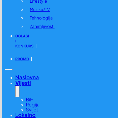
Lifestyle
Muzika/TV
Tehnologija
Zanimljivosti
OGLASI
I
KONKURSI
PROMO
Naslovna
Vijesti
BiH
Regija
Svijet
Lokalno