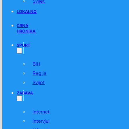
Svijet
LOKALNO
CRNA
HRONIKA
SPORT
BiH
Regija
Svijet
ZABAVA
Internet
Intervjui