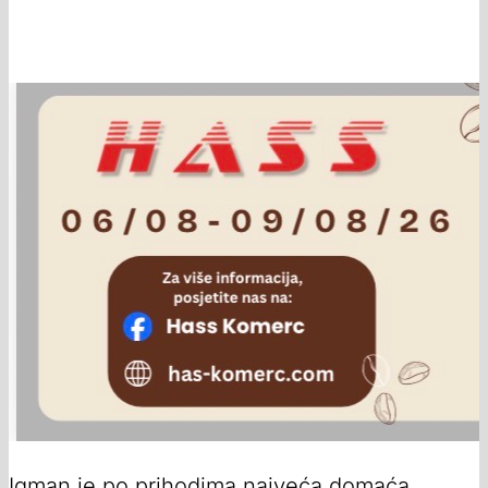
Igman je po prihodima najveća domaća