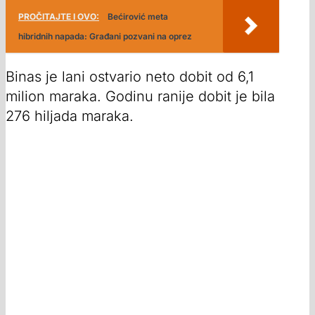
PROČITAJTE I OVO:
Bećirović meta
hibridnih napada: Građani pozvani na oprez
Binas je lani ostvario neto dobit od 6,1
milion maraka. Godinu ranije dobit je bila
276 hiljada maraka.