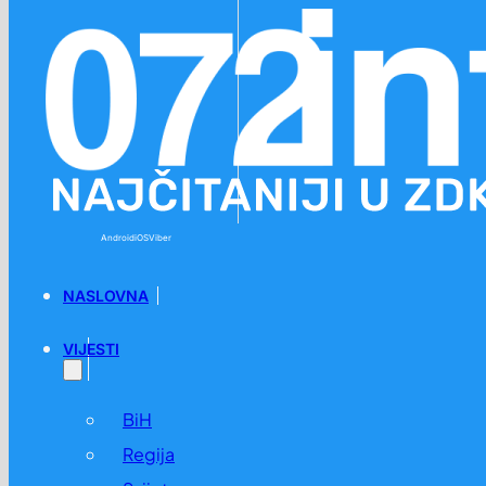
Preskoči na glavni sadržaj
Preskoči na podnožje
Android
iOS
Viber
NASLOVNA
VIJESTI
BiH
Regija