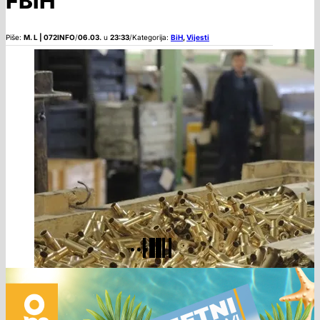
FBiH
Piše:
M. L | 072INFO
/
06.03.
u
23:33
/
Kategorija:
BiH
,
Vijesti