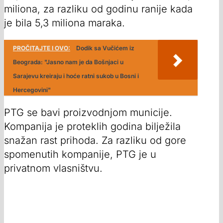
miliona, za razliku od godinu ranije kada
je bila 5,3 miliona maraka.
PROČITAJTE I OVO:
Dodik sa Vučićem iz
Beograda: "Jasno nam je da Bošnjaci u
Sarajevu kreiraju i hoće ratni sukob u Bosni i
Hercegovini"
PTG se bavi proizvodnjom municije.
Kompanija je proteklih godina bilježila
snažan rast prihoda. Za razliku od gore
spomenutih kompanije, PTG je u
privatnom vlasništvu.