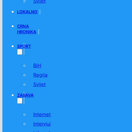
Svijet
LOKALNO
CRNA
HRONIKA
SPORT
BiH
Regija
Svijet
ZABAVA
Internet
Intervjui