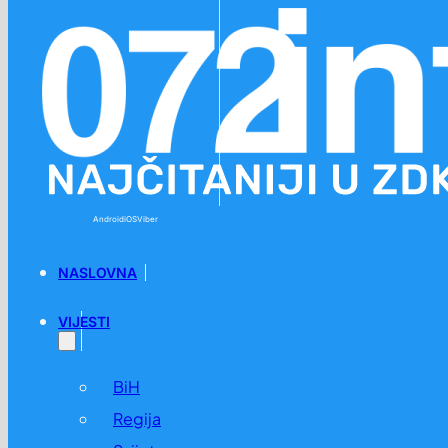
Preskoči na glavni sadržaj
Preskoči na podnožje
Android
iOS
Viber
NASLOVNA
VIJESTI
BiH
Regija