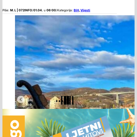
Piše:
M. L | 072INFO
/
01.04.
u
06:00
/
Kategorija:
BiH
,
Vijesti