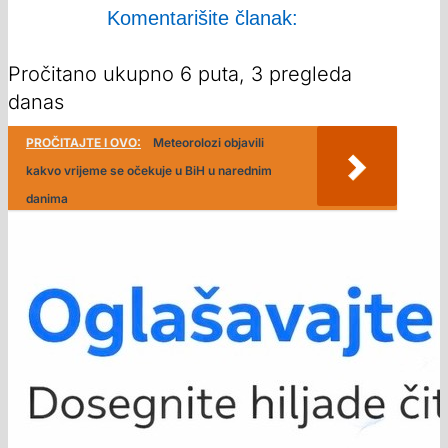
Komentarišite članak:
Pročitano ukupno 6 puta, 3 pregleda
danas
PROČITAJTE I OVO:
Meteorolozi objavili
kakvo vrijeme se očekuje u BiH u narednim
danima