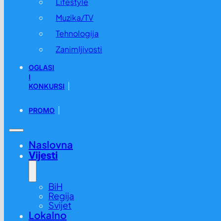
Lifestyle
Muzika/TV
Tehnologija
Zanimljivosti
OGLASI
I
KONKURSI
PROMO
Naslovna
Vijesti
BiH
Regija
Svijet
Lokalno