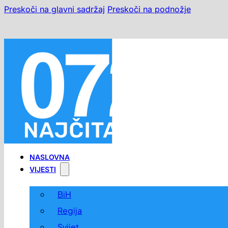
Preskoči na glavni sadržaj
Preskoči na podnožje
KONTAKT
MARKETING
O NAMA
USLOVI KORIŠTENJA
ANDROID APP
TRAŽI
Kontakt
Marketing
NASLOVNA
O nama
Uslovi korištenja
VIJESTI
ANDROID APP
Traži
BiH
Regija
Svijet