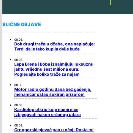
SLIČNE OBJAVE
08.08.
Dok drugi tračaju džaba, ona naplaćuje:
Tvrdi da je tako kupila dvije kuće
08.08.
Lepa Brena i Boba iznajmljuju luksuznu
jahtu vrijednu šest miliona eura:
Pogledajte koliko traže za najam
08.08.
Motor radio godinu dana bez gašenja,
mehaničar ostao šokiran prizorom
08.08.
Kardiolog otkrio koje namirnice
izbjegavati nakon srčanog udara
08.08.
Crnogorski pjevač pao u očaj: Dosta mi