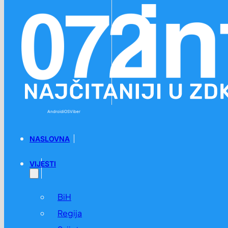
Preskoči na glavni sadržaj
Preskoči na podnožje
Android
iOS
Viber
NASLOVNA
VIJESTI
BiH
Regija