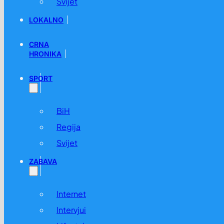
Svijet
LOKALNO
CRNA
HRONIKA
SPORT
BiH
Regija
Svijet
ZABAVA
Internet
Intervjui