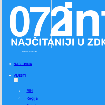
Preskoči na glavni sadržaj
Preskoči na podnožje
Android
iOS
Viber
NASLOVNA
VIJESTI
BiH
Regija