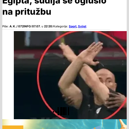
Egipta, sudija se oglušio
na pritužbu
Piše:
A. K. / 072INFO
/
07.07.
u
22:20
/
Kategorija:
Sport
,
Svijet