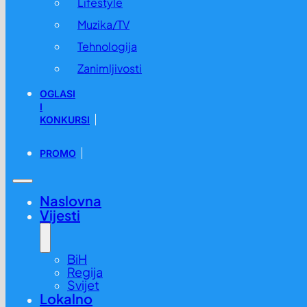
Lifestyle
Muzika/TV
Tehnologija
Zanimljivosti
OGLASI
I
KONKURSI
PROMO
Naslovna
Vijesti
BiH
Regija
Svijet
Lokalno