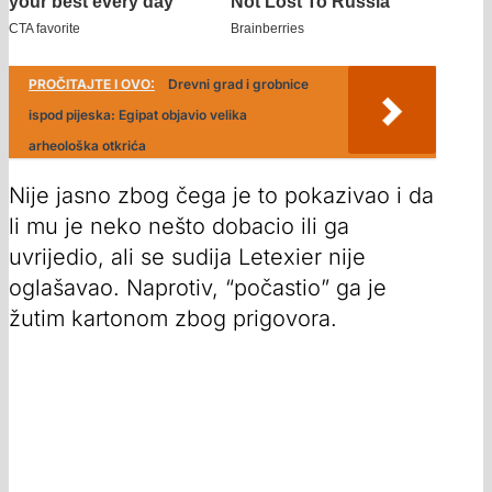
PROČITAJTE I OVO:
Drevni grad i grobnice
ispod pijeska: Egipat objavio velika
arheološka otkrića
Nije jasno zbog čega je to pokazivao i da
li mu je neko nešto dobacio ili ga
uvrijedio, ali se sudija Letexier nije
oglašavao. Naprotiv, “počastio” ga je
žutim kartonom zbog prigovora.