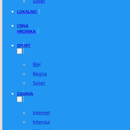
Svijet
LOKALNO
CRNA
HRONIKA
SPORT
BiH
Regija
Svijet
ZABAVA
Internet
Intervjui