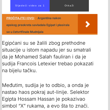
PROČITAJTE I OVO:
Argentina nakon
epskog preokreta savladala Egipat i plasirala
se u četvrtfinale Mudnijala
Egipćani su se žalili zbog prethodne
situacije u istom napadu jer su smatrali
da je Mohamed Salah fauliran i da je
sudija Francois Letexier trebao pokazati
na bijelu tačku.
Međutim, sudija je to odbio, a onda je
nastao haos pokraj aut-linije. Selektor
Egipta Hossam Hassan je pokazivao
simbol “X” rukama, a evo šta to znači.