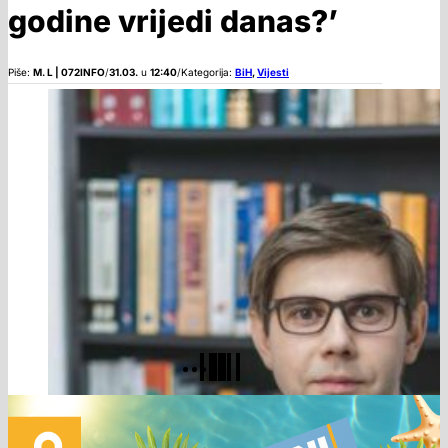
godine vrijedi danas?’
Piše:
M. L | 072INFO
/
31.03.
u
12:40
/
Kategorija:
BiH
,
Vijesti