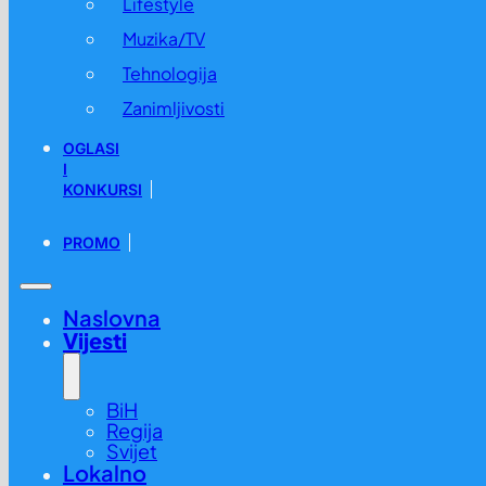
Lifestyle
Muzika/TV
Tehnologija
Zanimljivosti
OGLASI
I
KONKURSI
PROMO
Naslovna
Vijesti
BiH
Regija
Svijet
Lokalno