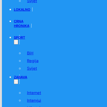
Svijet
LOKALNO
CRNA
HRONIKA
SPORT
BiH
Regija
Svijet
ZABAVA
Internet
Intervjui