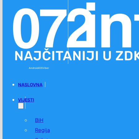
Preskoči na glavni sadržaj
Preskoči na podnožje
Android
iOS
Viber
NASLOVNA
VIJESTI
BiH
Regija