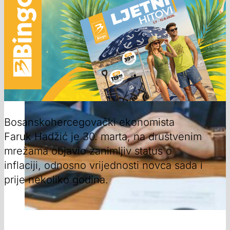
Bosanskohercegovački ekonomista
Faruk Hadžić je 30. marta, na društvenim
mrežama objavio zanimljiv status o
inflaciji, odnosno vrijednosti novca sada i
prije nekoliko godina.