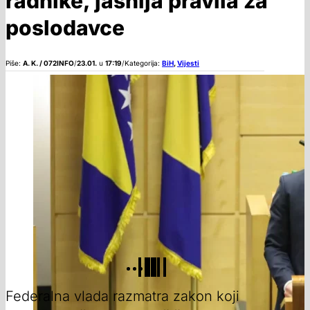
radnike, jasnija pravila za
poslodavce
Piše:
A. K. / 072INFO
/
23.01.
u
17:19
/
Kategorija:
BiH
,
Vijesti
Federalna vlada razmatra zakon koji