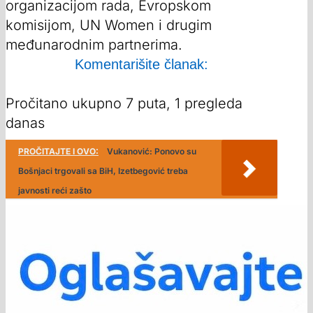
organizacijom rada, Evropskom
komisijom, UN Women i drugim
međunarodnim partnerima.
Komentarišite članak:
Pročitano ukupno 7 puta, 1 pregleda
danas
PROČITAJTE I OVO:
Vukanović: Ponovo su
Bošnjaci trgovali sa BiH, Izetbegović treba
javnosti reći zašto