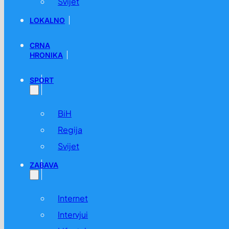
Svijet
LOKALNO
CRNA
HRONIKA
SPORT
BiH
Regija
Svijet
ZABAVA
Internet
Intervjui