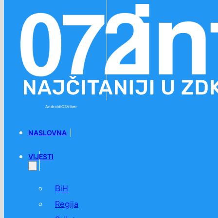
Preskoči na glavni sadržaj
Preskoči na podnožje
Android
iOS
Viber
NASLOVNA
VIJESTI
BiH
Regija