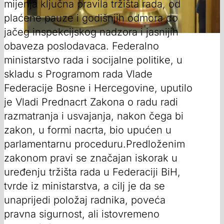
mijenja ključna pravila tržišta rada, od
plaćene pauze i godišnjih odmora do
jačeg inspekcijskog nadzora i jasnijih
obaveza poslodavaca. Federalno
ministarstvo rada i socijalne politike, u
skladu s Programom rada Vlade
Federacije Bosne i Hercegovine, uputilo
je Vladi Prednacrt Zakona o radu radi
razmatranja i usvajanja, nakon čega bi
zakon, u formi nacrta, bio upućen u
parlamentarnu proceduru.Predloženim
zakonom pravi se značajan iskorak u
uređenju tržišta rada u Federaciji BiH,
tvrde iz ministarstva, a cilj je da se
unaprijedi položaj radnika, poveća
pravna sigurnost, ali istovremeno