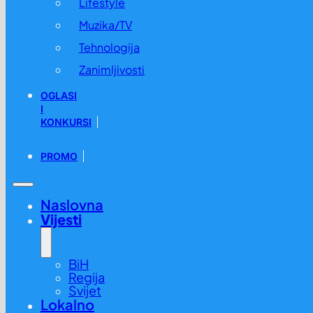
Lifestyle
Muzika/TV
Tehnologija
Zanimljivosti
OGLASI
I
KONKURSI
PROMO
Naslovna
Vijesti
BiH
Regija
Svijet
Lokalno