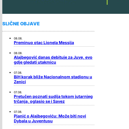
SLIČNE OBJAVE
08.08.
Preminuo otac Lionela Messija
08.08.
Alajbegović danas debituje za Juve, evo
gdje gledati utakmicu
07.08.
BiH korak bliže Nacionalnom stadionu u
Zenici
07.08.
Pretučen poznati sudija tokom jutarnjeg
trčanja, oglasio se i Savez
07.08.
Pjanić o Alajbegoviću: Može biti novi
Dybala u Juventusu