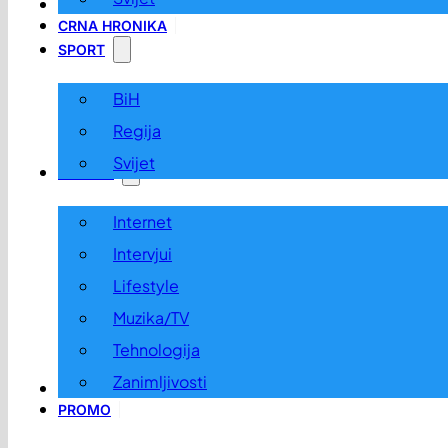
LOKALNO
CRNA HRONIKA
SPORT
BiH
Regija
Svijet
ZABAVA
Internet
Intervjui
Lifestyle
Muzika/TV
Tehnologija
Zanimljivosti
OGLASI I KONKURSI
PROMO