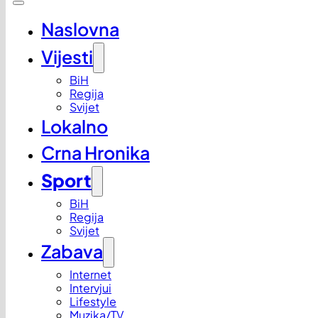
Naslovna
Vijesti
BiH
Regija
Svijet
Lokalno
Crna Hronika
Sport
BiH
Regija
Svijet
Zabava
Internet
Intervjui
Lifestyle
Muzika/TV