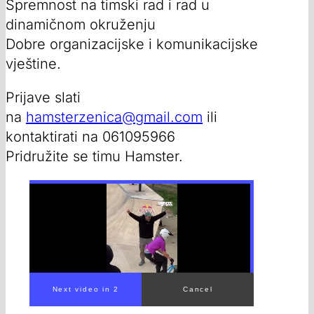
Spremnost na timski rad i rad u
dinamičnom okruženju
Dobre organizacijske i komunikacijske
vještine.
Prijave slati
na
hamsterzenica@gmail.com
ili
kontaktirati na 061095966
Pridružite se timu Hamster.
00:00
/
00:42