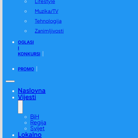
Lifestyle
Muzika/TV
Tehnologija
Zanimljivosti
OGLASI
I
KONKURSI
PROMO
Naslovna
Vijesti
BiH
Regija
Svijet
Lokalno