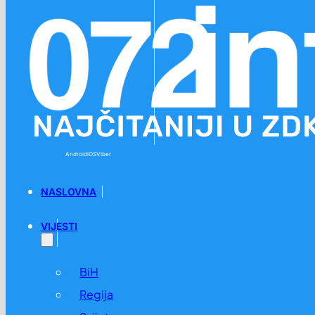
Preskoči na glavni sadržaj
Preskoči na podnožje
Android
iOS
Viber
NASLOVNA
VIJESTI
BiH
Regija