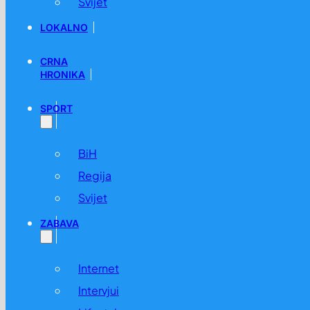
Svijet
LOKALNO
CRNA
HRONIKA
SPORT
BiH
Regija
Svijet
ZABAVA
Internet
Intervjui