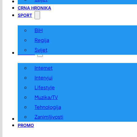
LOKALNO
CRNA HRONIKA
SPORT
BiH
Regija
Svijet
ZABAVA
Internet
Intervjui
Lifestyle
Muzika/TV
Tehnologija
Zanimljivosti
OGLASI I KONKURSI
PROMO