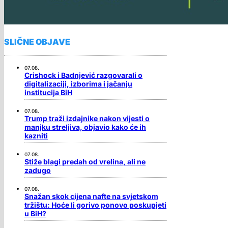
SLIČNE OBJAVE
07.08.
Crishock i Badnjević razgovarali o
digitalizaciji, izborima i jačanju
institucija BiH
07.08.
Trump traži izdajnike nakon vijesti o
manjku streljiva, objavio kako će ih
kazniti
07.08.
Stiže blagi predah od vrelina, ali ne
zadugo
07.08.
Snažan skok cijena nafte na svjetskom
tržištu: Hoće li gorivo ponovo poskupjeti
u BiH?