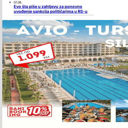
07.08.
Evo šta piše u zahtjevu za ponovno
uvođenje sankcija političarima u RS-u