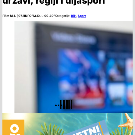
državi, regiji i dijaspori
Piše:
M. L | 072INFO
/
13.10.
u
09:40
/
Kategorija:
BiH
,
Sport