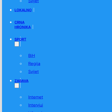
Svijet
LOKALNO
CRNA
HRONIKA
SPORT
BiH
Regija
Svijet
ZABAVA
Internet
Intervjui