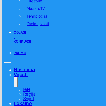
Lifestyle
Muzika/TV
Tehnologija
Zanimljivosti
OGLASI
I
KONKURSI
PROMO
Naslovna
Vijesti
BiH
Regija
Svijet
Lokalno