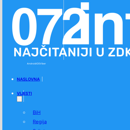
Preskoči na glavni sadržaj
Preskoči na podnožje
Android
iOS
Viber
NASLOVNA
VIJESTI
BiH
Regija