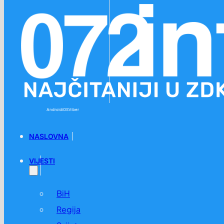
Preskoči na glavni sadržaj
Preskoči na podnožje
Android
iOS
Viber
NASLOVNA
VIJESTI
BiH
Regija