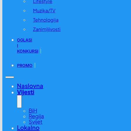
Lifestyle
Muzika/TV
Tehnologija
Zanimljivosti
OGLASI
I
KONKURSI
PROMO
Naslovna
Vijesti
BiH
Regija
Svijet
Lokalno