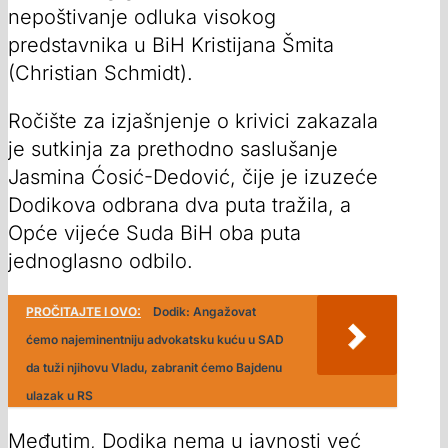
nepoštivanje odluka visokog
predstavnika u BiH Kristijana Šmita
(Christian Schmidt).
Ročište za izjašnjenje o krivici zakazala
je sutkinja za prethodno saslušanje
Jasmina Ćosić-Dedović, čije je izuzeće
Dodikova odbrana dva puta tražila, a
Opće vijeće Suda BiH oba puta
jednoglasno odbilo.
PROČITAJTE I OVO:
Dodik: Angažovat
ćemo najeminentniju advokatsku kuću u SAD
da tuži njihovu Vladu, zabranit ćemo Bajdenu
ulazak u RS
Međutim, Dodika nema u javnosti već