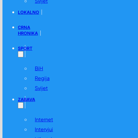
Svijet
LOKALNO
CRNA
HRONIKA
SPORT
BiH
Regija
Svijet
ZABAVA
Internet
Intervjui