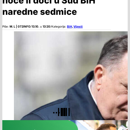
hoće li doći u Sud BiH
naredne sedmice
Piše:
M. L | 072INFO
/
13.10.
u
13:20
/
Kategorija:
BiH
,
Vijesti